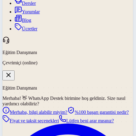
Dersler
Yorumlar
Blog
Ücretler
Eğitim Danışmanı
Çevrimiçi (online)
Eğitim Danışmanı
Merhaba! 👋
WhatsApp Destek
birimine hoş geldiniz. Size nasıl
yardımcı olabiliriz?
Merhaba, bilgi alabilir miyim?
%100 başarı garantisi nedir?
Fiyat ve taksit seçenekleri
Lütfen beni arar mısınız?