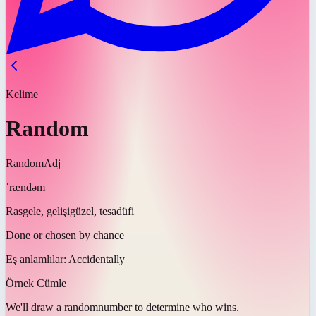
Kelime
Random
Random
Adj
ˈrændəm
Rasgele, gelişigüzel, tesadüfi
Done or chosen by chance
Eş anlamlılar:
Accidentally
Örnek Cümle
We'll draw a
random
number to determine who wins.