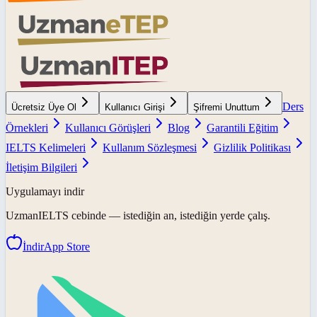
Ders
Ücretsiz Üye Ol
Kullanıcı Girişi
Şifremi Unuttum
Örnekleri
Kullanıcı Görüşleri
Blog
Garantili Eğitim
IELTS Kelimeleri
Kullanım Sözleşmesi
Gizlilik Politikası
İletişim Bilgileri
Uygulamayı indir
UzmanIELTS
cebinde — istediğin an, istediğin yerde çalış.
İndir
App Store