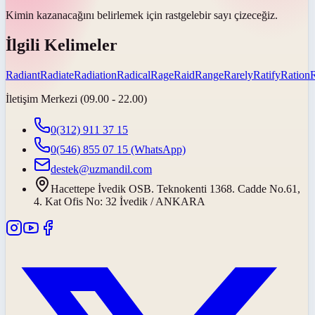
Kimin kazanacağını belirlemek için
rastgele
bir sayı çizeceğiz.
İlgili Kelimeler
Radiant
Radiate
Radiation
Radical
Rage
Raid
Range
Rarely
Ratify
Ration
R
İletişim Merkezi (09.00 - 22.00)
0(312) 911 37 15
0(546) 855 07 15
(WhatsApp)
destek@uzmandil.com
Hacettepe İvedik OSB. Teknokenti 1368. Cadde No.61,
4. Kat Ofis No: 32 İvedik / ANKARA