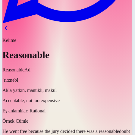
Kelime
Reasonable
Reasonable
Adj
ˈriːznəbl̩
Akla yatkın, mantıklı, makul
Acceptable, not too expensive
Eş anlamlılar:
Rational
Örnek Cümle
He went free because the jury decided there was a
reasonable
doubt