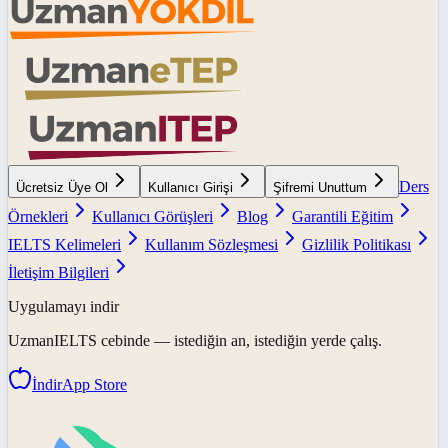
Ders
Ücretsiz Üye Ol
Kullanıcı Girişi
Şifremi Unuttum
Örnekleri
Kullanıcı Görüşleri
Blog
Garantili Eğitim
IELTS Kelimeleri
Kullanım Sözleşmesi
Gizlilik Politikası
İletişim Bilgileri
Uygulamayı indir
UzmanIELTS
cebinde — istediğin an, istediğin yerde çalış.
İndir
App Store