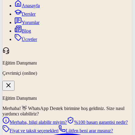
Anasayfa
Dersler
Yorumlar
Blog
Ücretler
Eğitim Danışmanı
Çevrimiçi (online)
Eğitim Danışmanı
Merhaba! 👋
WhatsApp Destek
birimine hoş geldiniz. Size nasıl
yardımcı olabiliriz?
Merhaba, bilgi alabilir miyim?
%100 başarı garantisi nedir?
Fiyat ve taksit seçenekleri
Lütfen beni arar mısınız?