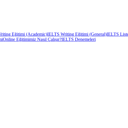
iting Eğitimi (Academic)
IELTS Writing Eğitimi (General)
IELTS Liste
mi
Online Eğitimimiz Nasıl Çalışır?
IELTS Denemeleri