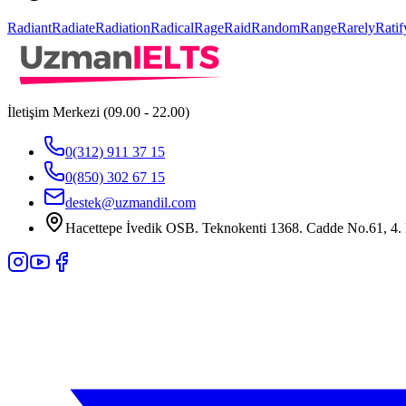
Radiant
Radiate
Radiation
Radical
Rage
Raid
Random
Range
Rarely
Ratif
İletişim Merkezi (09.00 - 22.00)
0(312) 911 37 15
0(850) 302 67 15
destek@uzmandil.com
Hacettepe İvedik OSB. Teknokenti 1368. Cadde No.61, 4