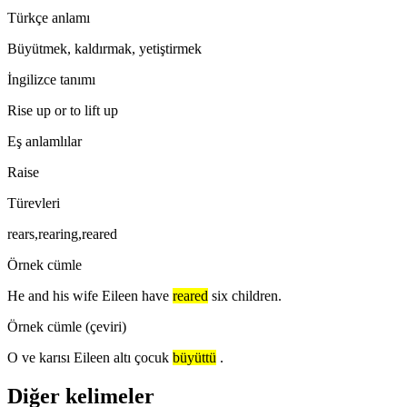
Türkçe anlamı
Büyütmek, kaldırmak, yetiştirmek
İngilizce tanımı
Rise up or to lift up
Eş anlamlılar
Raise
Türevleri
rears,rearing,reared
Örnek cümle
He and his wife Eileen have
reared
six children.
Örnek cümle (çeviri)
O ve karısı Eileen altı çocuk
büyüttü
.
Diğer kelimeler