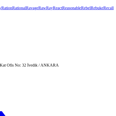
y
Ration
Rational
Ravage
Raw
Ray
React
Reasonable
Rebel
Rebuke
Recall
. Kat Ofis No: 32 İvedik / ANKARA