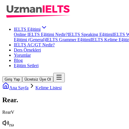
IELTS Eğitimi
Online IELTS Eğitimi Nedir?
IELTS Speaking Eğitimi
IELTS Wr
Eğitimi (General)
IELTS Grammer Eğitimi
IELTS Kelime Eğiti
IELTS AC/GT Nedir?
Ders Örnekleri
Yorumlar
Blog
Eğitim Setleri
Giriş Yap
Ücretsiz Üye Ol
Ana Sayfa
Kelime Listesi
Rear
.
Rear
V
rɪə