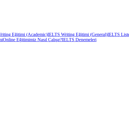
iting Eğitimi (Academic)
IELTS Writing Eğitimi (General)
IELTS Liste
mi
Online Eğitimimiz Nasıl Çalışır?
IELTS Denemeleri