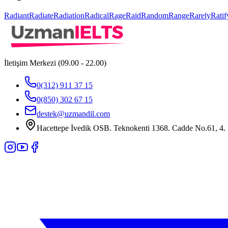
Radiant
Radiate
Radiation
Radical
Rage
Raid
Random
Range
Rarely
Ratif
İletişim Merkezi (09.00 - 22.00)
0(312) 911 37 15
0(850) 302 67 15
destek@uzmandil.com
Hacettepe İvedik OSB. Teknokenti 1368. Cadde No.61, 4