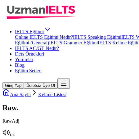
IELTS Eğitimi
Online IELTS Eğitimi Nedir?
IELTS Speaking Eğitimi
IELTS Wr
Eğitimi (General)
IELTS Grammer Eğitimi
IELTS Kelime Eğiti
IELTS AC/GT Nedir?
Ders Örnekleri
Yorumlar
Blog
Eğitim Setleri
Giriş Yap
Ücretsiz Üye Ol
Ana Sayfa
Kelime Listesi
Raw
.
Raw
Adj
rɔː