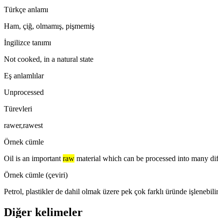
Türkçe anlamı
Ham, çiğ, olmamış, pişmemiş
İngilizce tanımı
Not cooked, in a natural state
Eş anlamlılar
Unprocessed
Türevleri
rawer,rawest
Örnek cümle
Oil is an important
raw
material which can be processed into many diff
Örnek cümle (çeviri)
Petrol, plastikler de dahil olmak üzere pek çok farklı üründe işlenebili
Diğer kelimeler