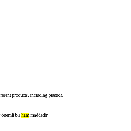
erent products, including plastics.
r önemli bir
ham
maddedir.