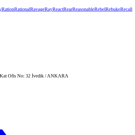
y
Ration
Rational
Ravage
Ray
React
Rear
Reasonable
Rebel
Rebuke
Recall
. Kat Ofis No: 32 İvedik / ANKARA