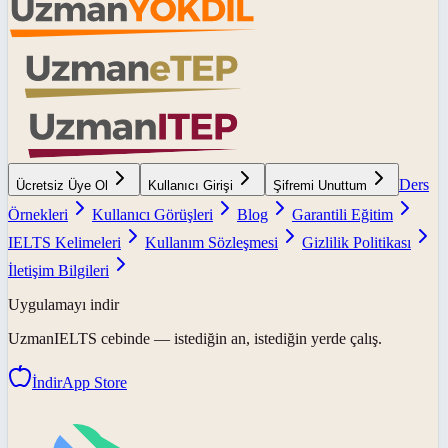
Ders
Ücretsiz Üye Ol
Kullanıcı Girişi
Şifremi Unuttum
Örnekleri
Kullanıcı Görüşleri
Blog
Garantili Eğitim
IELTS Kelimeleri
Kullanım Sözleşmesi
Gizlilik Politikası
İletişim Bilgileri
Uygulamayı indir
UzmanIELTS
cebinde — istediğin an, istediğin yerde çalış.
İndir
App Store