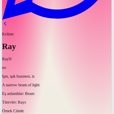
Kelime
Ray
Ray
N
reɪ
Işın, ışık huzmesi, iz
A narrow beam of light
Eş anlamlılar:
Beam
Türevler:
Rays
Örnek Cümle