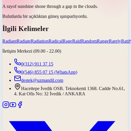
A
ray
of sunshine shone through a gap in the clouds.
Bulutlarda bir açıklıktan güneş
ışını
parlıyordu.
İlgili Kelimeler
Radiant
Radiate
Radiation
Radical
Rage
Raid
Random
Range
Rarely
Ratif
İletişim Merkezi (09.00 - 22.00)
0(312) 911 37 15
0(546) 855 07 15
(WhatsApp)
destek@uzmandil.com
Hacettepe İvedik OSB. Teknokenti 1368. Cadde No.61,
4. Kat Ofis No: 32 İvedik / ANKARA