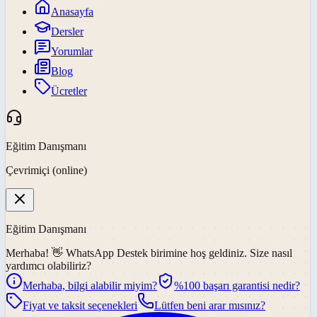
Anasayfa
Dersler
Yorumlar
Blog
Ücretler
Eğitim Danışmanı
Çevrimiçi (online)
Eğitim Danışmanı
Merhaba! 👋
WhatsApp Destek
birimine hoş geldiniz. Size nasıl
yardımcı olabiliriz?
Merhaba, bilgi alabilir miyim?
%100 başarı garantisi nedir?
Fiyat ve taksit seçenekleri
Lütfen beni arar mısınız?