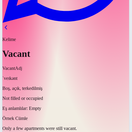
Kelime
Vacant
Vacant
Adj
ˈveɪkənt
Boş, açık, terkedilmiş
Not filled or occupied
Eş anlamlılar:
Empty
Örnek Cümle
Only a few apartments were still
vacant
.