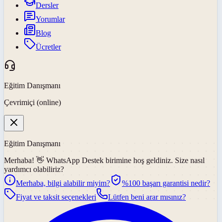
Dersler
Yorumlar
Blog
Ücretler
Eğitim Danışmanı
Çevrimiçi (online)
Eğitim Danışmanı
Merhaba! 👋
WhatsApp Destek
birimine hoş geldiniz. Size nasıl
yardımcı olabiliriz?
Merhaba, bilgi alabilir miyim?
%100 başarı garantisi nedir?
Fiyat ve taksit seçenekleri
Lütfen beni arar mısınız?