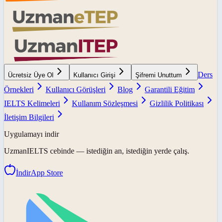
Ders
Ücretsiz Üye Ol
Kullanıcı Girişi
Şifremi Unuttum
Örnekleri
Kullanıcı Görüşleri
Blog
Garantili Eğitim
IELTS Kelimeleri
Kullanım Sözleşmesi
Gizlilik Politikası
İletişim Bilgileri
Uygulamayı indir
UzmanIELTS
cebinde — istediğin an, istediğin yerde çalış.
İndir
App Store