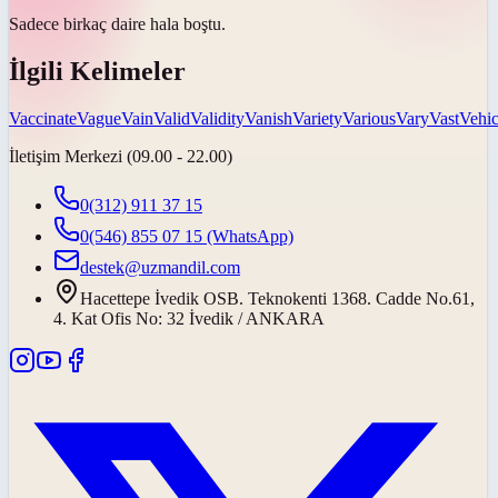
Sadece birkaç daire hala
boştu
.
İlgili Kelimeler
Vaccinate
Vague
Vain
Valid
Validity
Vanish
Variety
Various
Vary
Vast
Vehic
İletişim Merkezi (09.00 - 22.00)
0(312) 911 37 15
0(546) 855 07 15
(WhatsApp)
destek@uzmandil.com
Hacettepe İvedik OSB. Teknokenti 1368. Cadde No.61,
4. Kat Ofis No: 32 İvedik / ANKARA