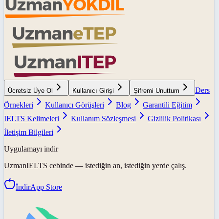
Ders
Ücretsiz Üye Ol
Kullanıcı Girişi
Şifremi Unuttum
Örnekleri
Kullanıcı Görüşleri
Blog
Garantili Eğitim
IELTS Kelimeleri
Kullanım Sözleşmesi
Gizlilik Politikası
İletişim Bilgileri
Uygulamayı indir
UzmanIELTS
cebinde — istediğin an, istediğin yerde çalış.
İndir
App Store