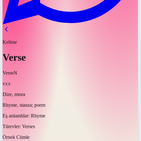
Kelime
Verse
Verse
N
vɜːs
Dize, mısra
Rhyme, stanza; poem
Eş anlamlılar:
Rhyme
Türevler:
Verses
Örnek Cümle