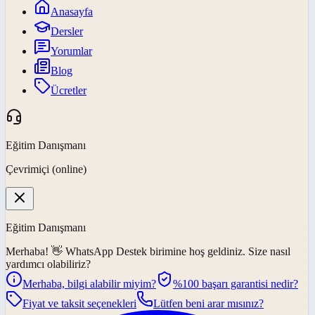
Anasayfa
Dersler
Yorumlar
Blog
Ücretler
Eğitim Danışmanı
Çevrimiçi (online)
Eğitim Danışmanı
Merhaba! 👋
WhatsApp Destek
birimine hoş geldiniz. Size nasıl
yardımcı olabiliriz?
Merhaba, bilgi alabilir miyim?
%100 başarı garantisi nedir?
Fiyat ve taksit seçenekleri
Lütfen beni arar mısınız?