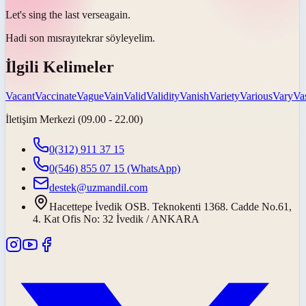
Let's sing the last
verse
again.
Hadi son
mısrayı
tekrar söyleyelim.
İlgili Kelimeler
Vacant
Vaccinate
Vague
Vain
Valid
Validity
Vanish
Variety
Various
Vary
Va
İletişim Merkezi (09.00 - 22.00)
0(312) 911 37 15
0(546) 855 07 15
(WhatsApp)
destek@uzmandil.com
Hacettepe İvedik OSB. Teknokenti 1368. Cadde No.61,
4. Kat Ofis No: 32 İvedik / ANKARA