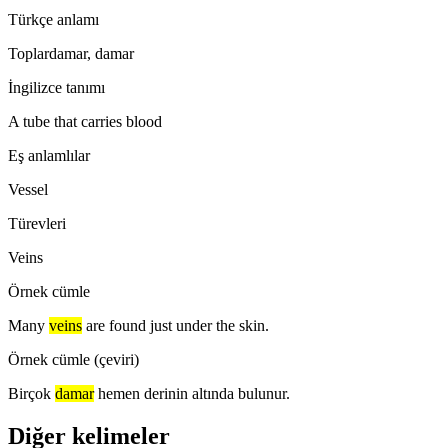
Türkçe anlamı
Toplardamar, damar
İngilizce tanımı
A tube that carries blood
Eş anlamlılar
Vessel
Türevleri
Veins
Örnek cümle
Many
veins
are found just under the skin.
Örnek cümle (çeviri)
Birçok
damar
hemen derinin altında bulunur.
Diğer kelimeler