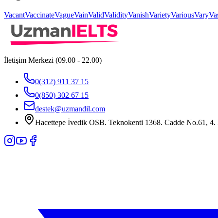
Vacant
Vaccinate
Vague
Vain
Valid
Validity
Vanish
Variety
Various
Vary
Va
İletişim Merkezi (09.00 - 22.00)
0(312) 911 37 15
0(850) 302 67 15
destek@uzmandil.com
Hacettepe İvedik OSB. Teknokenti 1368. Cadde No.61, 4