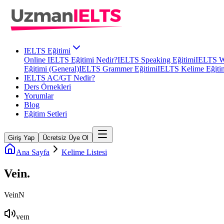
IELTS Eğitimi
Online IELTS Eğitimi Nedir?
IELTS Speaking Eğitimi
IELTS Wr
Eğitimi (General)
IELTS Grammer Eğitimi
IELTS Kelime Eğiti
IELTS AC/GT Nedir?
Ders Örnekleri
Yorumlar
Blog
Eğitim Setleri
Giriş Yap
Ücretsiz Üye Ol
Ana Sayfa
Kelime Listesi
Vein
.
Vein
N
veɪn