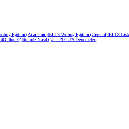
iting Eğitimi (Academic)
IELTS Writing Eğitimi (General)
IELTS Liste
mi
Online Eğitimimiz Nasıl Çalışır?
IELTS Denemeleri