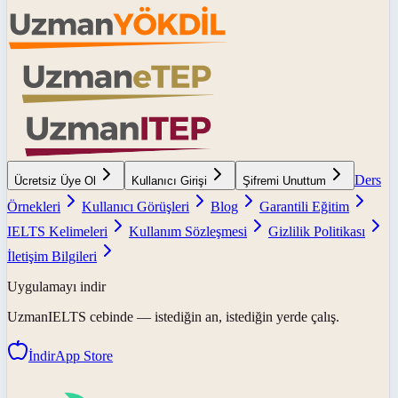
Ders
Ücretsiz Üye Ol
Kullanıcı Girişi
Şifremi Unuttum
Örnekleri
Kullanıcı Görüşleri
Blog
Garantili Eğitim
IELTS Kelimeleri
Kullanım Sözleşmesi
Gizlilik Politikası
İletişim Bilgileri
Uygulamayı indir
UzmanIELTS
cebinde — istediğin an, istediğin yerde çalış.
İndir
App Store