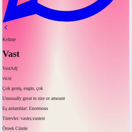
Kelime
Vast
Vast
Adj
vɑːst
Çok geniş, engin, çok
Unusually great in size or amount
Eş anlamlılar:
Enormous
Türevler:
vaster,vastest
Örnek Cümle