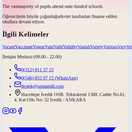
The
vast
majority of pupils attend state-funded schools.
Öğrencilerin
büyük çoğunluğu
devlet tarafından finanse edilen
okullara devam ediyor.
İlgili Kelimeler
Vacant
Vaccinate
Vague
Vain
Valid
Validity
Vanish
Variety
Various
Vary
Ve
İletişim Merkezi (09.00 - 22.00)
0(312) 911 37 15
0(546) 855 07 15
(WhatsApp)
destek@uzmandil.com
Hacettepe İvedik OSB. Teknokenti 1368. Cadde No.61,
4. Kat Ofis No: 32 İvedik / ANKARA