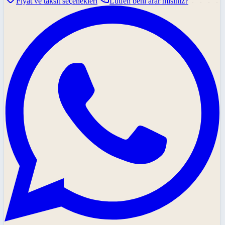
Fiyat ve taksit seçenekleri
Lütfen beni arar mısınız?