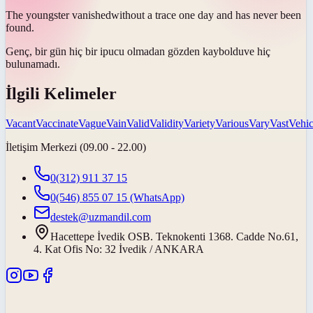
The youngster
vanished
without a trace one day and has never been
found.
Genç, bir gün hiç bir ipucu olmadan
gözden kayboldu
ve hiç
bulunamadı.
İlgili Kelimeler
Vacant
Vaccinate
Vague
Vain
Valid
Validity
Variety
Various
Vary
Vast
Vehic
İletişim Merkezi (09.00 - 22.00)
0(312) 911 37 15
0(546) 855 07 15
(WhatsApp)
destek@uzmandil.com
Hacettepe İvedik OSB. Teknokenti 1368. Cadde No.61,
4. Kat Ofis No: 32 İvedik / ANKARA