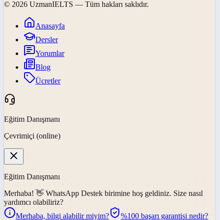
©
2026
UzmanIELTS
— Tüm hakları saklıdır.
Anasayfa
Dersler
Yorumlar
Blog
Ücretler
Eğitim Danışmanı
Çevrimiçi (online)
Eğitim Danışmanı
Merhaba! 👋
WhatsApp Destek
birimine hoş geldiniz. Size nasıl
yardımcı olabiliriz?
Merhaba, bilgi alabilir miyim?
%100 başarı garantisi nedir?