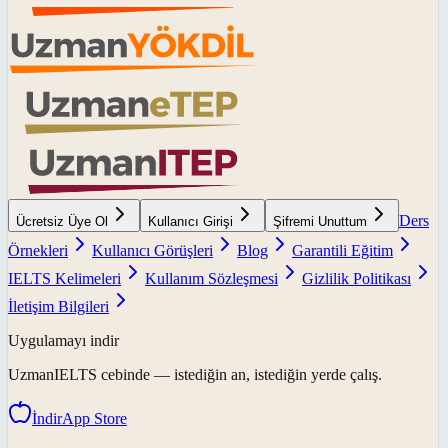
Ders
Ücretsiz Üye Ol
Kullanıcı Girişi
Şifremi Unuttum
Örnekleri
Kullanıcı Görüşleri
Blog
Garantili Eğitim
IELTS Kelimeleri
Kullanım Sözleşmesi
Gizlilik Politikası
İletişim Bilgileri
Uygulamayı indir
UzmanIELTS
cebinde — istediğin an, istediğin yerde çalış.
İndir
App Store