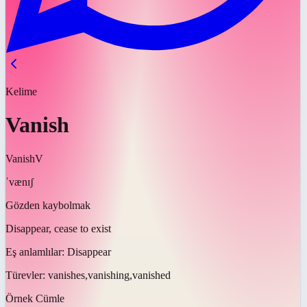
Kelime
Vanish
Vanish
V
ˈvænɪʃ
Gözden kaybolmak
Disappear, cease to exist
Eş anlamlılar:
Disappear
Türevler:
vanishes,vanishing,vanished
Örnek Cümle