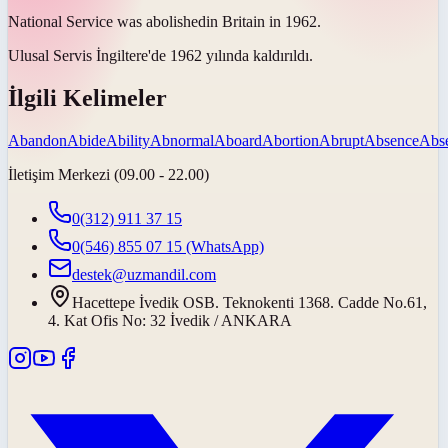
National Service was
abolished
in Britain in 1962.
Ulusal Servis İngiltere'de 1962 yılında
kaldırıldı
.
İlgili Kelimeler
Abandon
Abide
Ability
Abnormal
Aboard
Abortion
Abrupt
Absence
Abs
İletişim Merkezi (09.00 - 22.00)
0(312) 911 37 15
0(546) 855 07 15
(WhatsApp)
destek@uzmandil.com
Hacettepe İvedik OSB. Teknokenti 1368. Cadde No.61,
4. Kat Ofis No: 32 İvedik / ANKARA