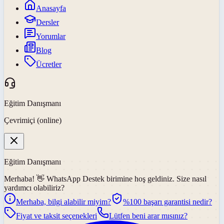
Anasayfa
Dersler
Yorumlar
Blog
Ücretler
Eğitim Danışmanı
Çevrimiçi (online)
Eğitim Danışmanı
Merhaba! 👋
WhatsApp Destek
birimine hoş geldiniz. Size nasıl
yardımcı olabiliriz?
Merhaba, bilgi alabilir miyim?
%100 başarı garantisi nedir?
Fiyat ve taksit seçenekleri
Lütfen beni arar mısınız?