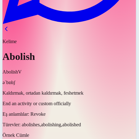
Kelime
Abolish
Abolish
V
əˈbɒlɪʃ
Kaldırmak, ortadan kaldırmak, feshetmek
End an activity or custom officially
Eş anlamlılar:
Revoke
Türevler:
abolishes,abolishing,abolished
Örnek Cümle