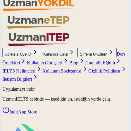
Ders
Ücretsiz Üye Ol
Kullanıcı Girişi
Şifremi Unuttum
Örnekleri
Kullanıcı Görüşleri
Blog
Garantili Eğitim
IELTS Kelimeleri
Kullanım Sözleşmesi
Gizlilik Politikası
İletişim Bilgileri
Uygulamayı indir
UzmanIELTS
cebinde — istediğin an, istediğin yerde çalış.
İndir
App Store