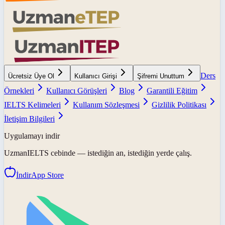
Ders
Ücretsiz Üye Ol
Kullanıcı Girişi
Şifremi Unuttum
Örnekleri
Kullanıcı Görüşleri
Blog
Garantili Eğitim
IELTS Kelimeleri
Kullanım Sözleşmesi
Gizlilik Politikası
İletişim Bilgileri
Uygulamayı indir
UzmanIELTS
cebinde — istediğin an, istediğin yerde çalış.
İndir
App Store