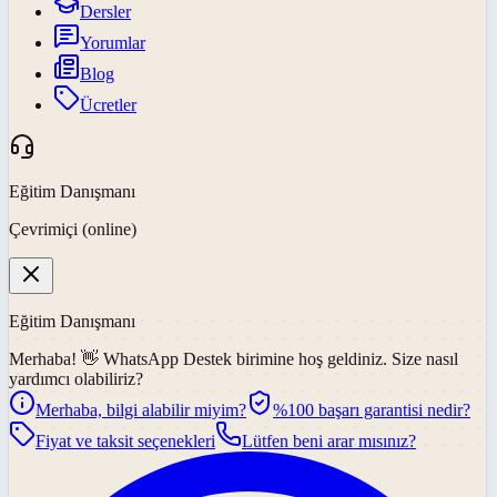
Dersler
Yorumlar
Blog
Ücretler
Eğitim Danışmanı
Çevrimiçi (online)
Eğitim Danışmanı
Merhaba! 👋
WhatsApp Destek
birimine hoş geldiniz. Size nasıl
yardımcı olabiliriz?
Merhaba, bilgi alabilir miyim?
%100 başarı garantisi nedir?
Fiyat ve taksit seçenekleri
Lütfen beni arar mısınız?