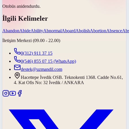
Otobüs
aniden
durdu.
İlgili Kelimeler
Abandon
Abide
Ability
Abnormal
Aboard
Abolish
Abortion
Absence
Abs
İletişim Merkezi (09.00 - 22.00)
0(312) 911 37 15
0(546) 855 07 15
(WhatsApp)
destek@uzmandil.com
Hacettepe İvedik OSB. Teknokenti 1368. Cadde No.61,
4. Kat Ofis No: 32 İvedik / ANKARA