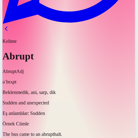
Kelime
Abrupt
Abrupt
Adj
əˈbrʌpt
Beklenmedik, ani, sarp, dik
Sudden and unexpected
Eş anlamlılar:
Sudden
Örnek Cümle
The bus came to an
abrupt
halt.