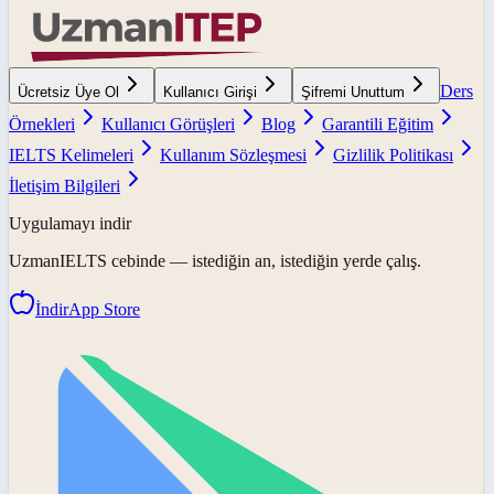
Ders
Ücretsiz Üye Ol
Kullanıcı Girişi
Şifremi Unuttum
Örnekleri
Kullanıcı Görüşleri
Blog
Garantili Eğitim
IELTS Kelimeleri
Kullanım Sözleşmesi
Gizlilik Politikası
İletişim Bilgileri
Uygulamayı indir
UzmanIELTS
cebinde — istediğin an, istediğin yerde çalış.
İndir
App Store