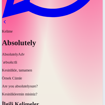
Kelime
Absolutely
Absolutely
Adv
ˈæbsəluːtli
Kesinlikle, tamamen
Örnek Cümle
Are you
absolutely
sure?
Kesinlikle
emin misiniz?
İlgili Kelimeler