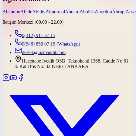
Abandon
Abide
Ability
Abnormal
Aboard
Abolish
Abortion
Abrupt
Abse
İletişim Merkezi (09.00 - 22.00)
0(312) 911 37 15
0(546) 855 07 15
(WhatsApp)
destek@uzmandil.com
Hacettepe İvedik OSB. Teknokenti 1368. Cadde No.61,
4. Kat Ofis No: 32 İvedik / ANKARA