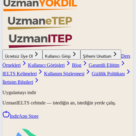
Ders
Ücretsiz Üye Ol
Kullanıcı Girişi
Şifremi Unuttum
Örnekleri
Kullanıcı Görüşleri
Blog
Garantili Eğitim
IELTS Kelimeleri
Kullanım Sözleşmesi
Gizlilik Politikası
İletişim Bilgileri
Uygulamayı indir
UzmanIELTS
cebinde — istediğin an, istediğin yerde çalış.
İndir
App Store