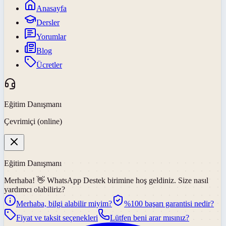
Anasayfa
Dersler
Yorumlar
Blog
Ücretler
Eğitim Danışmanı
Çevrimiçi (online)
Eğitim Danışmanı
Merhaba! 👋
WhatsApp Destek
birimine hoş geldiniz. Size nasıl
yardımcı olabiliriz?
Merhaba, bilgi alabilir miyim?
%100 başarı garantisi nedir?
Fiyat ve taksit seçenekleri
Lütfen beni arar mısınız?