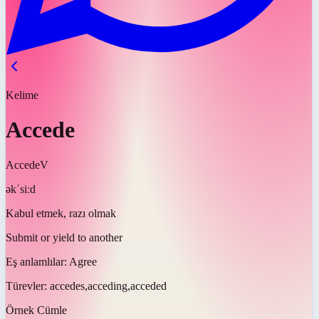
Kelime
Accede
Accede
V
əkˈsiːd
Kabul etmek, razı olmak
Submit or yield to another
Eş anlamlılar:
Agree
Türevler:
accedes,acceding,acceded
Örnek Cümle