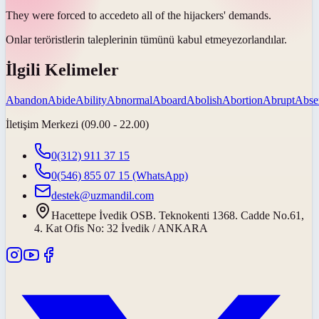
They were forced to
accede
to all of the hijackers' demands.
Onlar teröristlerin taleplerinin tümünü
kabul etmeye
zorlandılar.
İlgili Kelimeler
Abandon
Abide
Ability
Abnormal
Aboard
Abolish
Abortion
Abrupt
Abse
İletişim Merkezi (09.00 - 22.00)
0(312) 911 37 15
0(546) 855 07 15
(WhatsApp)
destek@uzmandil.com
Hacettepe İvedik OSB. Teknokenti 1368. Cadde No.61,
4. Kat Ofis No: 32 İvedik / ANKARA