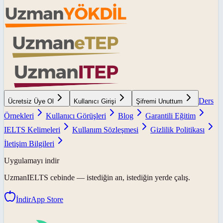
Ders
Ücretsiz Üye Ol
Kullanıcı Girişi
Şifremi Unuttum
Örnekleri
Kullanıcı Görüşleri
Blog
Garantili Eğitim
IELTS Kelimeleri
Kullanım Sözleşmesi
Gizlilik Politikası
İletişim Bilgileri
Uygulamayı indir
UzmanIELTS
cebinde — istediğin an, istediğin yerde çalış.
İndir
App Store