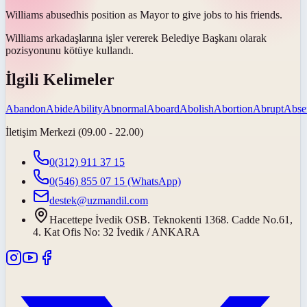
Williams
abused
his position as Mayor to give jobs to his friends.
Williams arkadaşlarına işler vererek Belediye Başkanı olarak
pozisyonunu
kötüye kullandı
.
İlgili Kelimeler
Abandon
Abide
Ability
Abnormal
Aboard
Abolish
Abortion
Abrupt
Abse
İletişim Merkezi (09.00 - 22.00)
0(312) 911 37 15
0(546) 855 07 15
(WhatsApp)
destek@uzmandil.com
Hacettepe İvedik OSB. Teknokenti 1368. Cadde No.61,
4. Kat Ofis No: 32 İvedik / ANKARA