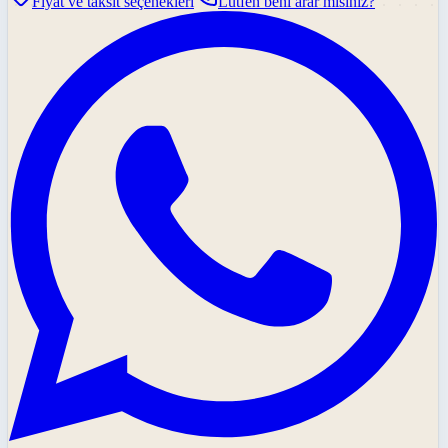
Fiyat ve taksit seçenekleri
Lütfen beni arar mısınız?