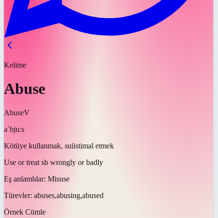
Kelime
Abuse
Abuse
V
əˈbjuːs
Kötüye kullanmak, suiistimal etmek
Use or treat sb wrongly or badly
Eş anlamlılar:
Misuse
Türevler:
abuses,abusing,abused
Örnek Cümle