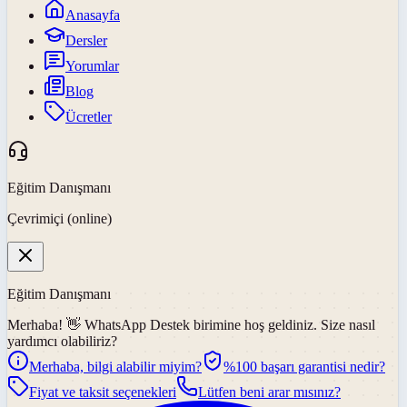
Anasayfa
Dersler
Yorumlar
Blog
Ücretler
Eğitim Danışmanı
Çevrimiçi (online)
Eğitim Danışmanı
Merhaba! 👋
WhatsApp Destek
birimine hoş geldiniz. Size nasıl
yardımcı olabiliriz?
Merhaba, bilgi alabilir miyim?
%100 başarı garantisi nedir?
Fiyat ve taksit seçenekleri
Lütfen beni arar mısınız?