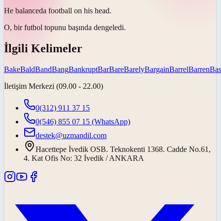
He
balanced
a football on his head.
O, bir futbol topunu başında
dengeledi
.
İlgili Kelimeler
Bake
Bald
Band
Bang
Bankrupt
Bar
Bare
Barely
Bargain
Barrel
Barren
Bas
İletişim Merkezi (09.00 - 22.00)
0(312) 911 37 15
0(546) 855 07 15
(WhatsApp)
destek@uzmandil.com
Hacettepe İvedik OSB. Teknokenti 1368. Cadde No.61,
4. Kat Ofis No: 32 İvedik / ANKARA