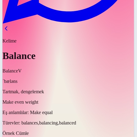
Kelime
Balance
Balance
V
ˈbæləns
Tartmak, dengelemek
Make even weight
Eş anlamlılar:
Make equal
Türevler:
balances,balancing,balanced
Örnek Cümle