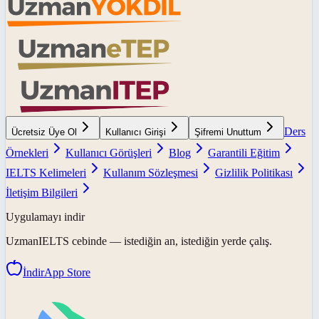
Ders
Ücretsiz Üye Ol
Kullanıcı Girişi
Şifremi Unuttum
Örnekleri
Kullanıcı Görüşleri
Blog
Garantili Eğitim
IELTS Kelimeleri
Kullanım Sözleşmesi
Gizlilik Politikası
İletişim Bilgileri
Uygulamayı indir
UzmanIELTS
cebinde — istediğin an, istediğin yerde çalış.
İndir
App Store