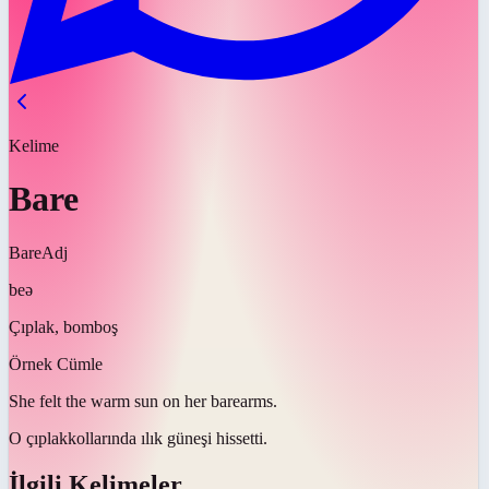
Kelime
Bare
Bare
Adj
beə
Çıplak, bomboş
Örnek Cümle
She felt the warm sun on her
bare
arms.
O
çıplak
kollarında ılık güneşi hissetti.
İlgili Kelimeler