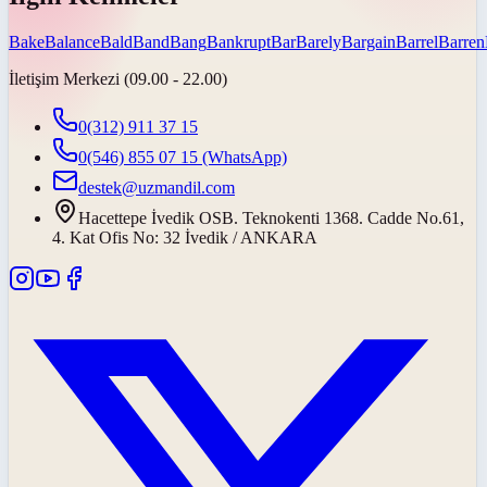
Bake
Balance
Bald
Band
Bang
Bankrupt
Bar
Barely
Bargain
Barrel
Barren
İletişim Merkezi (09.00 - 22.00)
0(312) 911 37 15
0(546) 855 07 15
(WhatsApp)
destek@uzmandil.com
Hacettepe İvedik OSB. Teknokenti 1368. Cadde No.61,
4. Kat Ofis No: 32 İvedik / ANKARA