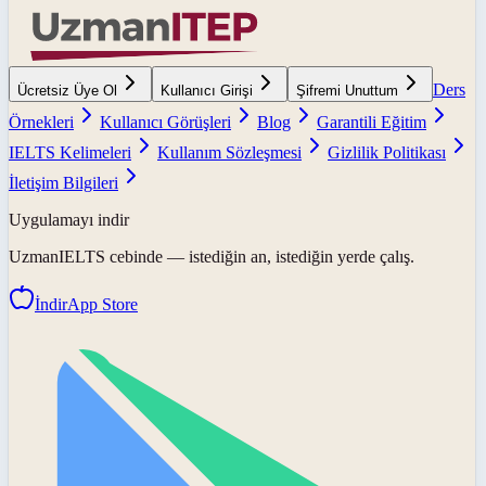
Ders
Ücretsiz Üye Ol
Kullanıcı Girişi
Şifremi Unuttum
Örnekleri
Kullanıcı Görüşleri
Blog
Garantili Eğitim
IELTS Kelimeleri
Kullanım Sözleşmesi
Gizlilik Politikası
İletişim Bilgileri
Uygulamayı indir
UzmanIELTS
cebinde — istediğin an, istediğin yerde çalış.
İndir
App Store