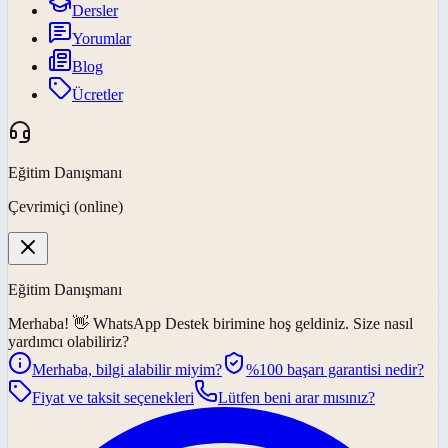
Dersler
Yorumlar
Blog
Ücretler
Eğitim Danışmanı
Çevrimiçi (online)
Eğitim Danışmanı
Merhaba! 👋
WhatsApp Destek
birimine hoş geldiniz. Size nasıl
yardımcı olabiliriz?
Merhaba, bilgi alabilir miyim?
%100 başarı garantisi nedir?
Fiyat ve taksit seçenekleri
Lütfen beni arar mısınız?