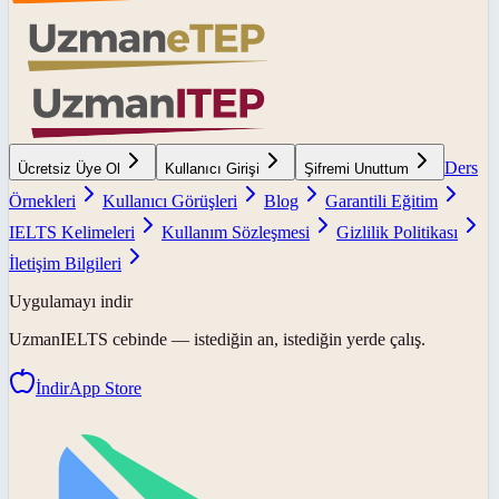
Ders
Ücretsiz Üye Ol
Kullanıcı Girişi
Şifremi Unuttum
Örnekleri
Kullanıcı Görüşleri
Blog
Garantili Eğitim
IELTS Kelimeleri
Kullanım Sözleşmesi
Gizlilik Politikası
İletişim Bilgileri
Uygulamayı indir
UzmanIELTS
cebinde — istediğin an, istediğin yerde çalış.
İndir
App Store