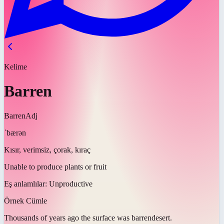
Kelime
Barren
Barren
Adj
ˈbærən
Kısır, verimsiz, çorak, kıraç
Unable to produce plants or fruit
Eş anlamlılar:
Unproductive
Örnek Cümle
Thousands of years ago the surface was
barren
desert.