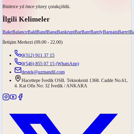
Binlerce yıl önce yüzey
çorak
çöldü.
İlgili Kelimeler
Bake
Balance
Bald
Band
Bang
Bankrupt
Bar
Bare
Barely
Bargain
Barrel
Ba
İletişim Merkezi (09.00 - 22.00)
0(312) 911 37 15
0(546) 855 07 15
(WhatsApp)
destek@uzmandil.com
Hacettepe İvedik OSB. Teknokenti 1368. Cadde No.61,
4. Kat Ofis No: 32 İvedik / ANKARA