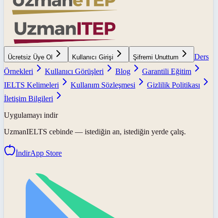
Ders
Ücretsiz Üye Ol
Kullanıcı Girişi
Şifremi Unuttum
Örnekleri
Kullanıcı Görüşleri
Blog
Garantili Eğitim
IELTS Kelimeleri
Kullanım Sözleşmesi
Gizlilik Politikası
İletişim Bilgileri
Uygulamayı indir
UzmanIELTS
cebinde — istediğin an, istediğin yerde çalış.
İndir
App Store