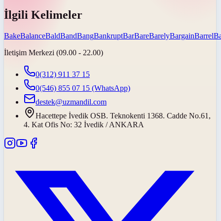
İlgili Kelimeler
Bake
Balance
Bald
Band
Bang
Bankrupt
Bar
Bare
Barely
Bargain
Barrel
Ba
İletişim Merkezi (09.00 - 22.00)
0(312) 911 37 15
0(546) 855 07 15
(WhatsApp)
destek@uzmandil.com
Hacettepe İvedik OSB. Teknokenti 1368. Cadde No.61,
4. Kat Ofis No: 32 İvedik / ANKARA