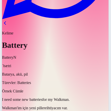
Kelime
Battery
Battery
N
ˈbætri
Batarya, akü, pil
Türevler:
Batteries
Örnek Cümle
I need some new
batteries
for my Walkman.
Walkman'im için yeni
pillere
ihtiyacım var.