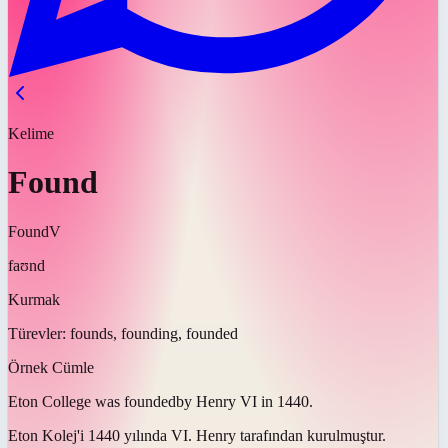
Kelime
Found
Found
V
faʊnd
Kurmak
Türevler:
founds, founding, founded
Örnek Cümle
Eton College was
founded
by Henry VI in 1440.
Eton Kolej'i 1440 yılında VI. Henry tarafından
kurulmuştur
.