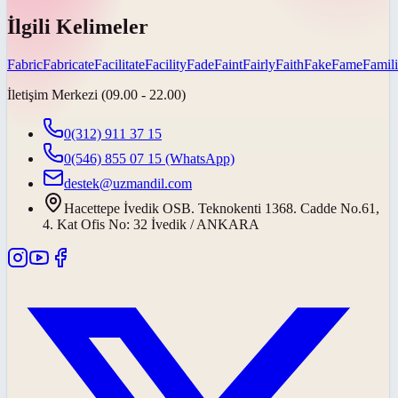
İlgili Kelimeler
Fabric
Fabricate
Facilitate
Facility
Fade
Faint
Fairly
Faith
Fake
Fame
Famili
İletişim Merkezi (09.00 - 22.00)
0(312) 911 37 15
0(546) 855 07 15
(WhatsApp)
destek@uzmandil.com
Hacettepe İvedik OSB. Teknokenti 1368. Cadde No.61,
4. Kat Ofis No: 32 İvedik / ANKARA