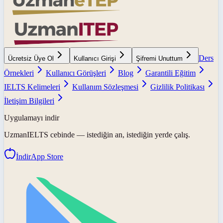
Ders
Ücretsiz Üye Ol
Kullanıcı Girişi
Şifremi Unuttum
Örnekleri
Kullanıcı Görüşleri
Blog
Garantili Eğitim
IELTS Kelimeleri
Kullanım Sözleşmesi
Gizlilik Politikası
İletişim Bilgileri
Uygulamayı indir
UzmanIELTS
cebinde — istediğin an, istediğin yerde çalış.
İndir
App Store