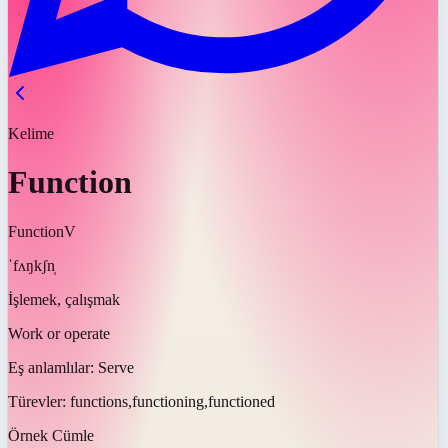
Kelime
Function
Function
V
ˈfʌŋkʃn̩
İşlemek, çalışmak
Work or operate
Eş anlamlılar:
Serve
Türevler:
functions,functioning,functioned
Örnek Cümle