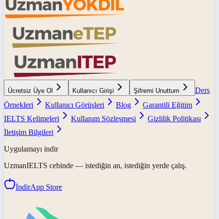
Ders
Ücretsiz Üye Ol
Kullanıcı Girişi
Şifremi Unuttum
Örnekleri
Kullanıcı Görüşleri
Blog
Garantili Eğitim
IELTS Kelimeleri
Kullanım Sözleşmesi
Gizlilik Politikası
İletişim Bilgileri
Uygulamayı indir
UzmanIELTS
cebinde — istediğin an, istediğin yerde çalış.
İndir
App Store