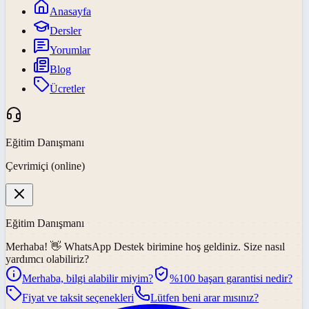
Anasayfa
Dersler
Yorumlar
Blog
Ücretler
Eğitim Danışmanı
Çevrimiçi (online)
Eğitim Danışmanı
Merhaba! 👋
WhatsApp Destek
birimine hoş geldiniz. Size nasıl
yardımcı olabiliriz?
Merhaba, bilgi alabilir miyim?
%100 başarı garantisi nedir?
Fiyat ve taksit seçenekleri
Lütfen beni arar mısınız?