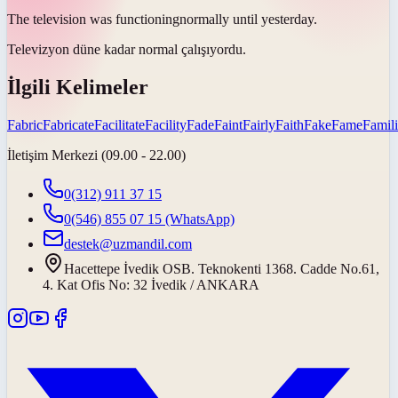
The television was
functioning
normally until yesterday.
Televizyon düne kadar normal
çalışıyordu
.
İlgili Kelimeler
Fabric
Fabricate
Facilitate
Facility
Fade
Faint
Fairly
Faith
Fake
Fame
Famili
İletişim Merkezi (09.00 - 22.00)
0(312) 911 37 15
0(546) 855 07 15
(WhatsApp)
destek@uzmandil.com
Hacettepe İvedik OSB. Teknokenti 1368. Cadde No.61,
4. Kat Ofis No: 32 İvedik / ANKARA