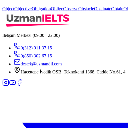
Object
Objective
Obligation
Oblige
Observe
Obstacle
Obstinate
Obtain
Ob
İletişim Merkezi (09.00 - 22.00)
0(312) 911 37 15
0(850) 302 67 15
destek@uzmandil.com
Hacettepe İvedik OSB. Teknokenti 1368. Cadde No.61, 4