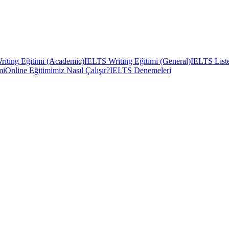
iting Eğitimi (Academic)
IELTS Writing Eğitimi (General)
IELTS Liste
mi
Online Eğitimimiz Nasıl Çalışır?
IELTS Denemeleri