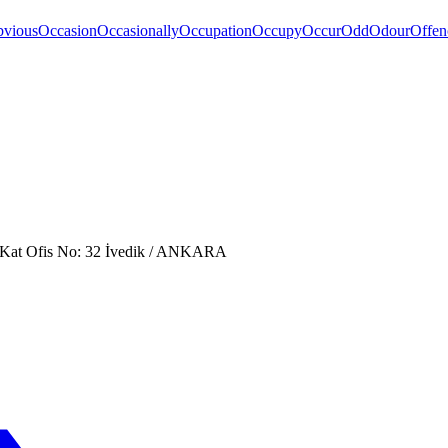
vious
Occasion
Occasionally
Occupation
Occupy
Occur
Odd
Odour
Offen
. Kat Ofis No: 32 İvedik / ANKARA