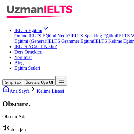
IELTS Eğitimi
Online IELTS Eğitimi Nedir?
IELTS Speaking Eğitimi
IELTS Wr
Eğitimi (General)
IELTS Grammer Eğitimi
IELTS Kelime Eğiti
IELTS AC/GT Nedir?
Ders Örnekleri
Yorumlar
Blog
Eğitim Setleri
Giriş Yap
Ücretsiz Üye Ol
Ana Sayfa
Kelime Listesi
Obscure
.
Obscure
Adj
əbˈskjʊə