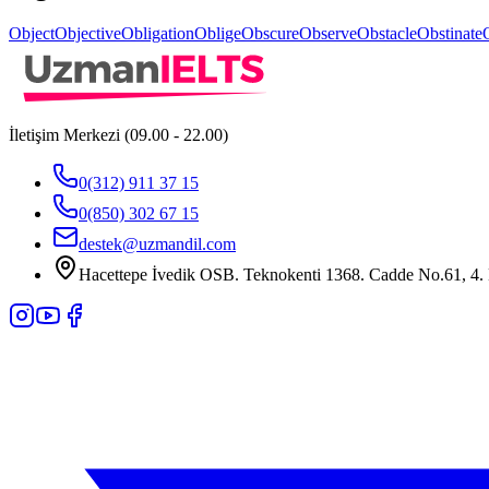
Object
Objective
Obligation
Oblige
Obscure
Observe
Obstacle
Obstinate
İletişim Merkezi (09.00 - 22.00)
0(312) 911 37 15
0(850) 302 67 15
destek@uzmandil.com
Hacettepe İvedik OSB. Teknokenti 1368. Cadde No.61, 4