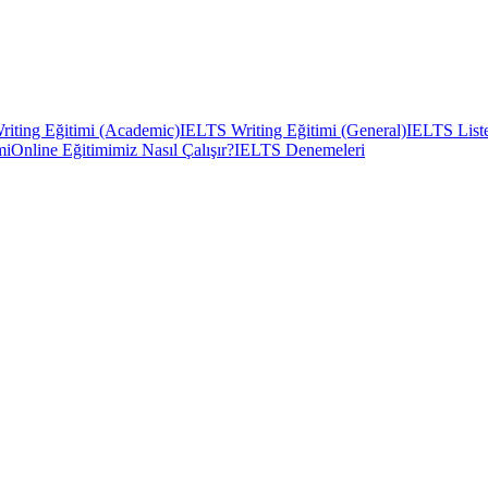
iting Eğitimi (Academic)
IELTS Writing Eğitimi (General)
IELTS Liste
mi
Online Eğitimimiz Nasıl Çalışır?
IELTS Denemeleri