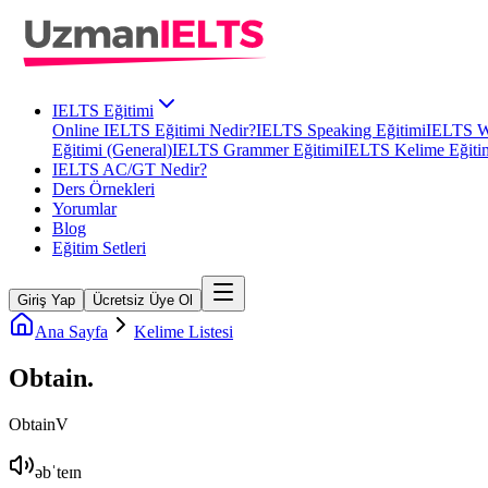
IELTS Eğitimi
Online IELTS Eğitimi Nedir?
IELTS Speaking Eğitimi
IELTS Wr
Eğitimi (General)
IELTS Grammer Eğitimi
IELTS Kelime Eğiti
IELTS AC/GT Nedir?
Ders Örnekleri
Yorumlar
Blog
Eğitim Setleri
Giriş Yap
Ücretsiz Üye Ol
Ana Sayfa
Kelime Listesi
Obtain
.
Obtain
V
əbˈteɪn