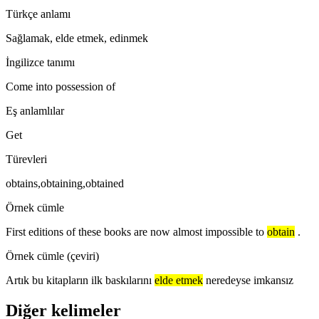
Türkçe anlamı
Sağlamak, elde etmek, edinmek
İngilizce tanımı
Come into possession of
Eş anlamlılar
Get
Türevleri
obtains,obtaining,obtained
Örnek cümle
First editions of these books are now almost impossible to
obtain
.
Örnek cümle (çeviri)
Artık bu kitapların ilk baskılarını
elde etmek
neredeyse imkansız
Diğer kelimeler