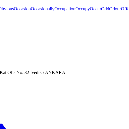
Obvious
Occasion
Occasionally
Occupation
Occupy
Occur
Odd
Odour
Off
. Kat Ofis No: 32 İvedik / ANKARA