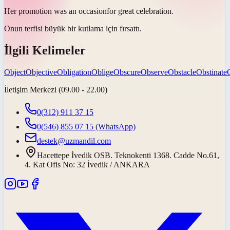
Her promotion was an
occasion
for great celebration.
Onun terfisi büyük bir kutlama için
fırsattı
.
İlgili Kelimeler
Object
Objective
Obligation
Oblige
Obscure
Observe
Obstacle
Obstinate
İletişim Merkezi (09.00 - 22.00)
0(312) 911 37 15
0(546) 855 07 15
(WhatsApp)
destek@uzmandil.com
Hacettepe İvedik OSB. Teknokenti 1368. Cadde No.61,
4. Kat Ofis No: 32 İvedik / ANKARA