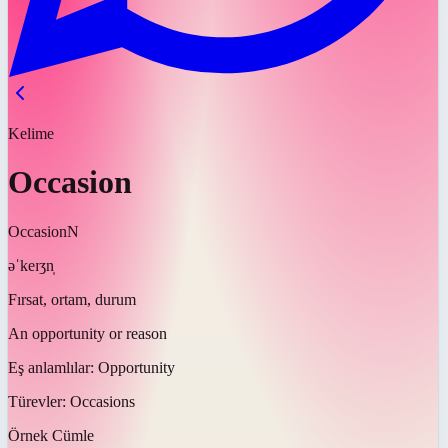
Kelime
Occasion
Occasion
N
əˈkeɪʒn̩
Fırsat, ortam, durum
An opportunity or reason
Eş anlamlılar:
Opportunity
Türevler:
Occasions
Örnek Cümle