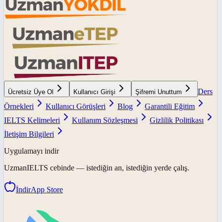
Ders
Ücretsiz Üye Ol
Kullanıcı Girişi
Şifremi Unuttum
Örnekleri
Kullanıcı Görüşleri
Blog
Garantili Eğitim
IELTS Kelimeleri
Kullanım Sözleşmesi
Gizlilik Politikası
İletişim Bilgileri
Uygulamayı indir
UzmanIELTS
cebinde — istediğin an, istediğin yerde çalış.
İndir
App Store