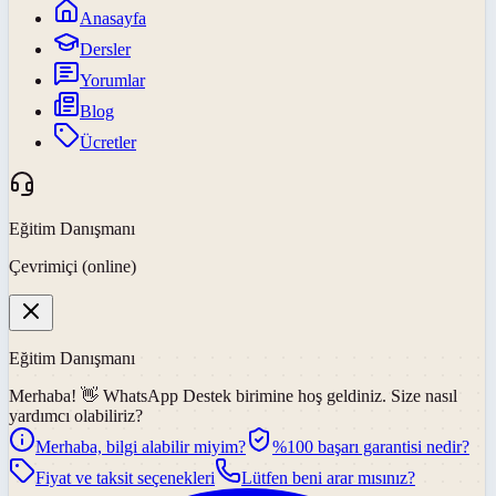
Anasayfa
Dersler
Yorumlar
Blog
Ücretler
Eğitim Danışmanı
Çevrimiçi (online)
Eğitim Danışmanı
Merhaba! 👋
WhatsApp Destek
birimine hoş geldiniz. Size nasıl
yardımcı olabiliriz?
Merhaba, bilgi alabilir miyim?
%100 başarı garantisi nedir?
Fiyat ve taksit seçenekleri
Lütfen beni arar mısınız?