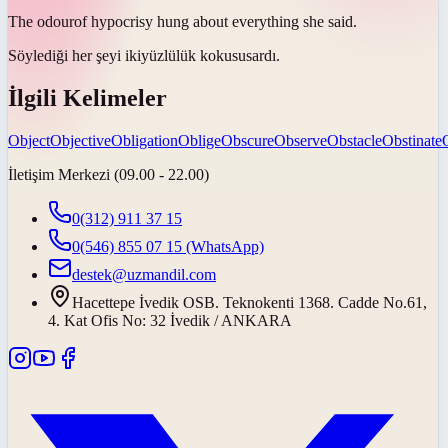
The
odour
of hypocrisy hung about everything she said.
Söylediği her şeyi ikiyüzlülük
kokusu
sardı.
İlgili Kelimeler
Object
Objective
Obligation
Oblige
Obscure
Observe
Obstacle
Obstinate
İletişim Merkezi (09.00 - 22.00)
0(312) 911 37 15
0(546) 855 07 15
(WhatsApp)
destek@uzmandil.com
Hacettepe İvedik OSB. Teknokenti 1368. Cadde No.61,
4. Kat Ofis No: 32 İvedik / ANKARA