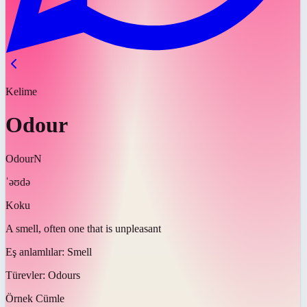
Kelime
Odour
Odour
N
ˈəʊdə
Koku
A smell, often one that is unpleasant
Eş anlamlılar:
Smell
Türevler:
Odours
Örnek Cümle