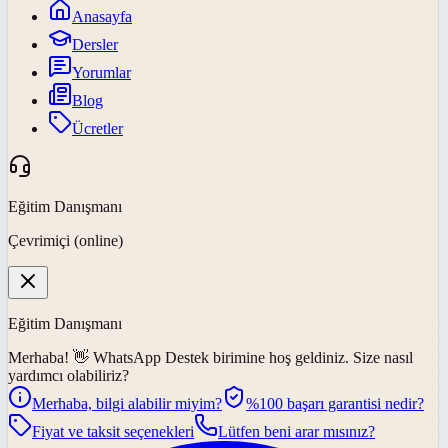
Anasayfa
Dersler
Yorumlar
Blog
Ücretler
Eğitim Danışmanı
Çevrimiçi (online)
Eğitim Danışmanı
Merhaba! 👋
WhatsApp Destek
birimine hoş geldiniz. Size nasıl
yardımcı olabiliriz?
Merhaba, bilgi alabilir miyim?
%100 başarı garantisi nedir?
Fiyat ve taksit seçenekleri
Lütfen beni arar mısınız?