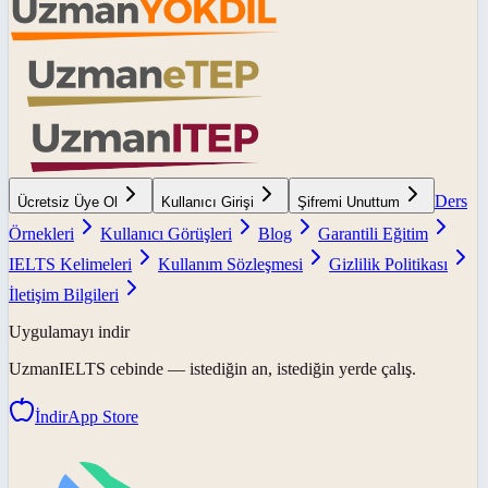
Ders
Ücretsiz Üye Ol
Kullanıcı Girişi
Şifremi Unuttum
Örnekleri
Kullanıcı Görüşleri
Blog
Garantili Eğitim
IELTS Kelimeleri
Kullanım Sözleşmesi
Gizlilik Politikası
İletişim Bilgileri
Uygulamayı indir
UzmanIELTS
cebinde — istediğin an, istediğin yerde çalış.
İndir
App Store