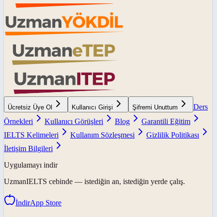
Ders
Ücretsiz Üye Ol
Kullanıcı Girişi
Şifremi Unuttum
Örnekleri
Kullanıcı Görüşleri
Blog
Garantili Eğitim
IELTS Kelimeleri
Kullanım Sözleşmesi
Gizlilik Politikası
İletişim Bilgileri
Uygulamayı indir
UzmanIELTS
cebinde — istediğin an, istediğin yerde çalış.
İndir
App Store