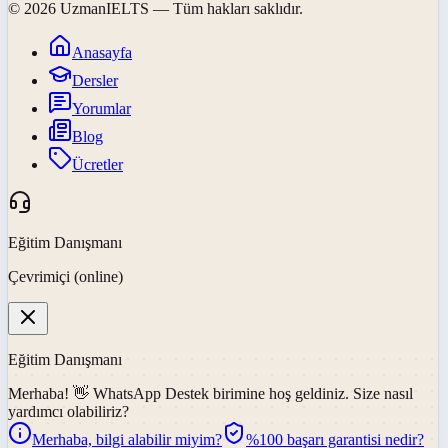
©
2026
UzmanIELTS
— Tüm hakları saklıdır.
Anasayfa
Dersler
Yorumlar
Blog
Ücretler
Eğitim Danışmanı
Çevrimiçi (online)
Eğitim Danışmanı
Merhaba! 👋
WhatsApp Destek
birimine hoş geldiniz. Size nasıl
yardımcı olabiliriz?
Merhaba, bilgi alabilir miyim?
%100 başarı garantisi nedir?