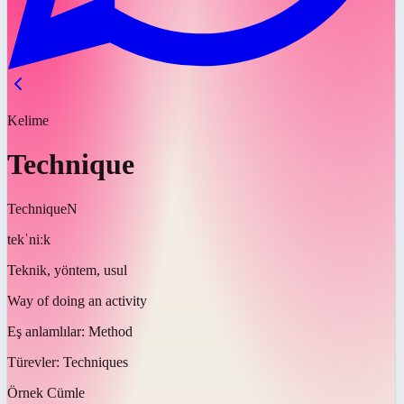
Kelime
Technique
Technique
N
tekˈniːk
Teknik, yöntem, usul
Way of doing an activity
Eş anlamlılar:
Method
Türevler:
Techniques
Örnek Cümle