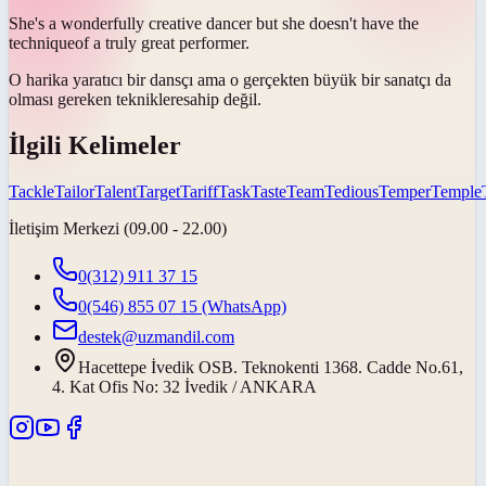
She's a wonderfully creative dancer but she doesn't have the
technique
of a truly great performer.
O harika yaratıcı bir dansçı ama o gerçekten büyük bir sanatçı da
olması gereken
tekniklere
sahip değil.
İlgili Kelimeler
Tackle
Tailor
Talent
Target
Tariff
Task
Taste
Team
Tedious
Temper
Temple
İletişim Merkezi (09.00 - 22.00)
0(312) 911 37 15
0(546) 855 07 15
(WhatsApp)
destek@uzmandil.com
Hacettepe İvedik OSB. Teknokenti 1368. Cadde No.61,
4. Kat Ofis No: 32 İvedik / ANKARA