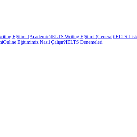
iting Eğitimi (Academic)
IELTS Writing Eğitimi (General)
IELTS Liste
mi
Online Eğitimimiz Nasıl Çalışır?
IELTS Denemeleri