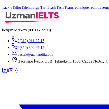
Tackle
Tailor
Talent
Target
Tariff
Task
Taste
Team
Technique
Tedious
Temp
İletişim Merkezi (09.00 - 22.00)
0(312) 911 37 15
0(850) 302 67 15
destek@uzmandil.com
Hacettepe İvedik OSB. Teknokenti 1368. Cadde No.61, 4