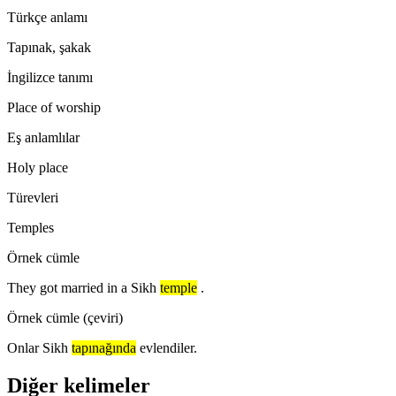
Türkçe anlamı
Tapınak, şakak
İngilizce tanımı
Place of worship
Eş anlamlılar
Holy place
Türevleri
Temples
Örnek cümle
They got married in a Sikh
temple
.
Örnek cümle (çeviri)
Onlar Sikh
tapınağında
evlendiler.
Diğer kelimeler