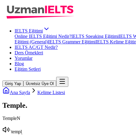
IELTS Eğitimi
Online IELTS Eğitimi Nedir?
IELTS Speaking Eğitimi
IELTS Wr
Eğitimi (General)
IELTS Grammer Eğitimi
IELTS Kelime Eğiti
IELTS AC/GT Nedir?
Ders Örnekleri
Yorumlar
Blog
Eğitim Setleri
Giriş Yap
Ücretsiz Üye Ol
Ana Sayfa
Kelime Listesi
Temple
.
Temple
N
ˈtempl̩