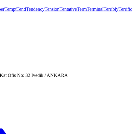
er
Tempt
Tend
Tendency
Tension
Tentative
Term
Terminal
Terribly
Terrific
. Kat Ofis No: 32 İvedik / ANKARA