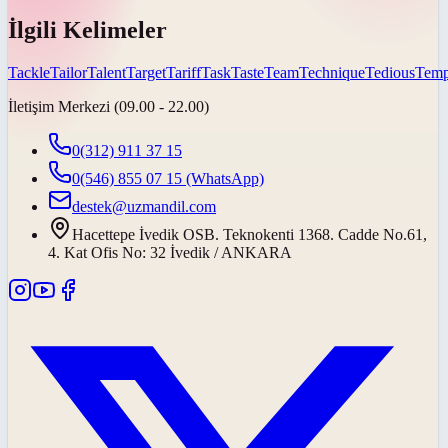
İlgili Kelimeler
Tackle
Tailor
Talent
Target
Tariff
Task
Taste
Team
Technique
Tedious
Temp
İletişim Merkezi (09.00 - 22.00)
0(312) 911 37 15
0(546) 855 07 15
(WhatsApp)
destek@uzmandil.com
Hacettepe İvedik OSB. Teknokenti 1368. Cadde No.61,
4. Kat Ofis No: 32 İvedik / ANKARA