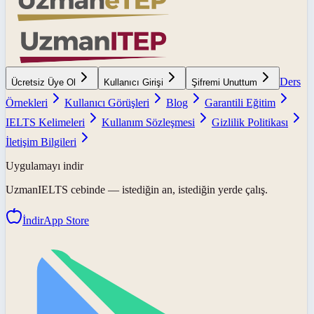
Ders
Ücretsiz Üye Ol
Kullanıcı Girişi
Şifremi Unuttum
Örnekleri
Kullanıcı Görüşleri
Blog
Garantili Eğitim
IELTS Kelimeleri
Kullanım Sözleşmesi
Gizlilik Politikası
İletişim Bilgileri
Uygulamayı indir
UzmanIELTS
cebinde — istediğin an, istediğin yerde çalış.
İndir
App Store