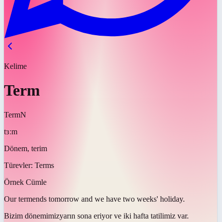
Kelime
Term
Term
N
tɜːm
Dönem, terim
Türevler:
Terms
Örnek Cümle
Our
term
ends tomorrow and we have two weeks' holiday.
Bizim
dönemimiz
yarın sona eriyor ve iki hafta tatilimiz var.