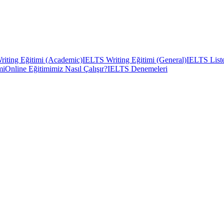
iting Eğitimi (Academic)
IELTS Writing Eğitimi (General)
IELTS Liste
mi
Online Eğitimimiz Nasıl Çalışır?
IELTS Denemeleri