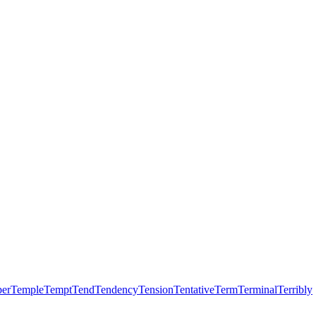
er
Temple
Tempt
Tend
Tendency
Tension
Tentative
Term
Terminal
Terribly