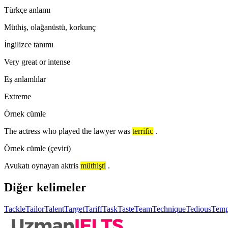
Türkçe anlamı
Müthiş, olağanüstü, korkunç
İngilizce tanımı
Very great or intense
Eş anlamlılar
Extreme
Örnek cümle
The actress who played the lawyer was
terrific
.
Örnek cümle (çeviri)
Avukatı oynayan aktris
müthişti
.
Diğer kelimeler
Tackle
Tailor
Talent
Target
Tariff
Task
Taste
Team
Technique
Tedious
Temp