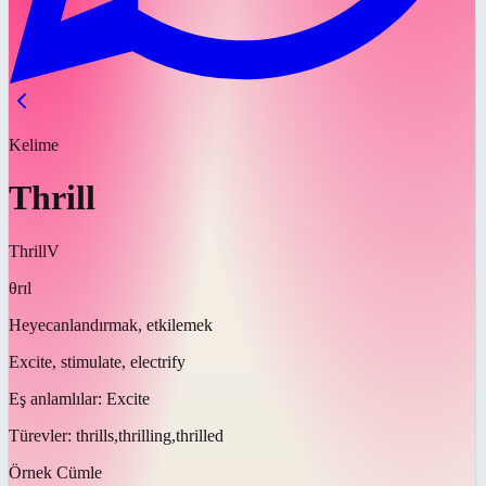
Kelime
Thrill
Thrill
V
θrɪl
Heyecanlandırmak, etkilemek
Excite, stimulate, electrify
Eş anlamlılar:
Excite
Türevler:
thrills,thrilling,thrilled
Örnek Cümle