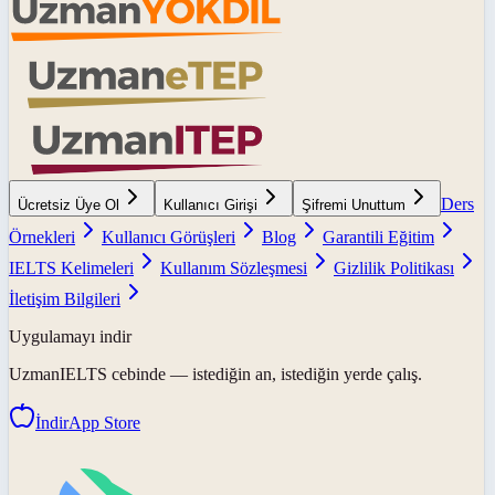
Ders
Ücretsiz Üye Ol
Kullanıcı Girişi
Şifremi Unuttum
Örnekleri
Kullanıcı Görüşleri
Blog
Garantili Eğitim
IELTS Kelimeleri
Kullanım Sözleşmesi
Gizlilik Politikası
İletişim Bilgileri
Uygulamayı indir
UzmanIELTS
cebinde — istediğin an, istediğin yerde çalış.
İndir
App Store