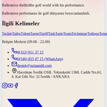
Ballesteros
thrilled
the golf world with his performance.
Ballesteros performansı ile golf dünyasını
heyecanlandırdı
.
İlgili Kelimeler
Tackle
Tailor
Talent
Target
Tariff
Task
Taste
Team
Technique
Tedious
Temp
İletişim Merkezi (09.00 - 22.00)
0(312) 911 37 15
0(546) 855 07 15
(WhatsApp)
destek@uzmandil.com
Hacettepe İvedik OSB. Teknokenti 1368. Cadde No.61,
4. Kat Ofis No: 32 İvedik / ANKARA