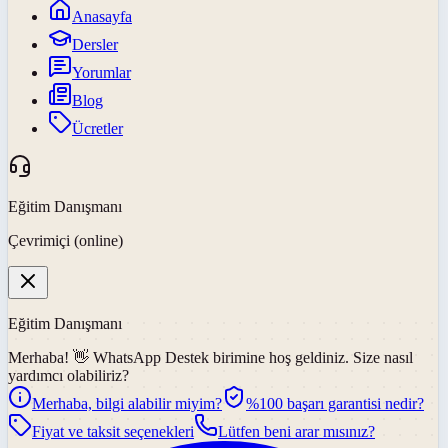
Anasayfa
Dersler
Yorumlar
Blog
Ücretler
Eğitim Danışmanı
Çevrimiçi (online)
Eğitim Danışmanı
Merhaba! 👋
WhatsApp Destek
birimine hoş geldiniz. Size nasıl
yardımcı olabiliriz?
Merhaba, bilgi alabilir miyim?
%100 başarı garantisi nedir?
Fiyat ve taksit seçenekleri
Lütfen beni arar mısınız?