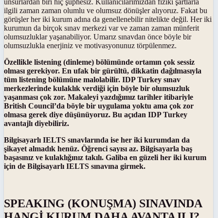
unsurlardan biri hiç şüphesiz. Kullanıcılarımızdan fiziki şartlarla
ilgili zaman zaman olumlu ve olumsuz dönüşler alıyoruz. Fakat bu
görüşler her iki kurum adına da genellenebilir nitelikte değil. Her iki
kurumun da birçok sınav merkezi var ve zaman zaman münferit
olumsuzluklar yaşanabiliyor. Umarız sınavdan önce böyle bir
olumsuzlukla enerjiniz ve motivasyonunuz törpülenmez.
Özellikle listening (dinleme) bölümünde ortamın çok sessiz
olması gerekiyor. En ufak bir gürültü, dikkatin dağılmasıyla
tüm listening bölümüne malolabilir. IDP Turkey sınav
merkezlerinde kulaklık verdiği için böyle bir olumsuzluk
yaşanması çok zor. Makaleyi yazdığımız tarihler itibariyle
British Council’da böyle bir uygulama yoktu ama çok zor
olmasa gerek diye düşünüyoruz. Bu açıdan IDP Turkey
avantajlı diyebiliriz.
Bilgisayarlı IELTS sınavlarında ise her iki kurumdan da
şikayet almadık henüz. Öğrenci sayısı az. Bilgisayarla baş
başasınız ve kulaklığınız takılı. Galiba en güzeli her iki kurum
için de Bilgisayarlı IELTS sınavına girmek.
SPEAKING (KONUŞMA) SINAVINDA
HANGİ KURUM DAHA AVANTAJLI?