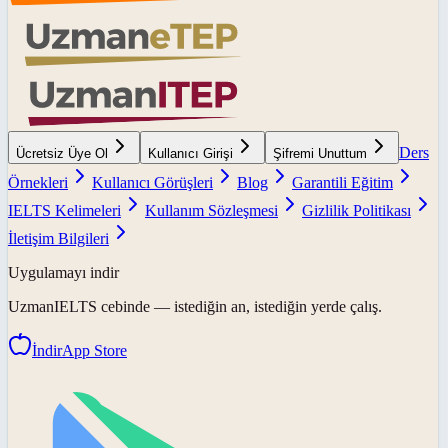
Ders
Ücretsiz Üye Ol
Kullanıcı Girişi
Şifremi Unuttum
Örnekleri
Kullanıcı Görüşleri
Blog
Garantili Eğitim
IELTS Kelimeleri
Kullanım Sözleşmesi
Gizlilik Politikası
İletişim Bilgileri
Uygulamayı indir
UzmanIELTS
cebinde — istediğin an, istediğin yerde çalış.
İndir
App Store