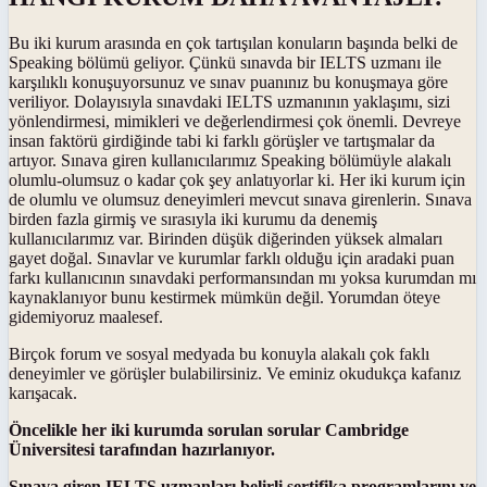
Bu iki kurum arasında en çok tartışılan konuların başında belki de
Speaking bölümü geliyor. Çünkü sınavda bir IELTS uzmanı ile
karşılıklı konuşuyorsunuz ve sınav puanınız bu konuşmaya göre
veriliyor. Dolayısıyla sınavdaki IELTS uzmanının yaklaşımı, sizi
yönlendirmesi, mimikleri ve değerlendirmesi çok önemli. Devreye
insan faktörü girdiğinde tabi ki farklı görüşler ve tartışmalar da
artıyor. Sınava giren kullanıcılarımız Speaking bölümüyle alakalı
olumlu-olumsuz o kadar çok şey anlatıyorlar ki. Her iki kurum için
de olumlu ve olumsuz deneyimleri mevcut sınava girenlerin. Sınava
birden fazla girmiş ve sırasıyla iki kurumu da denemiş
kullanıcılarımız var. Birinden düşük diğerinden yüksek almaları
gayet doğal. Sınavlar ve kurumlar farklı olduğu için aradaki puan
farkı kullanıcının sınavdaki performansından mı yoksa kurumdan mı
kaynaklanıyor bunu kestirmek mümkün değil. Yorumdan öteye
gidemiyoruz maalesef.
Birçok forum ve sosyal medyada bu konuyla alakalı çok faklı
deneyimler ve görüşler bulabilirsiniz. Ve eminiz okudukça kafanız
karışacak.
Öncelikle her iki kurumda sorulan sorular Cambridge
Üniversitesi tarafından hazırlanıyor.
Sınava giren IELTS uzmanları belirli sertifika programlarını ve