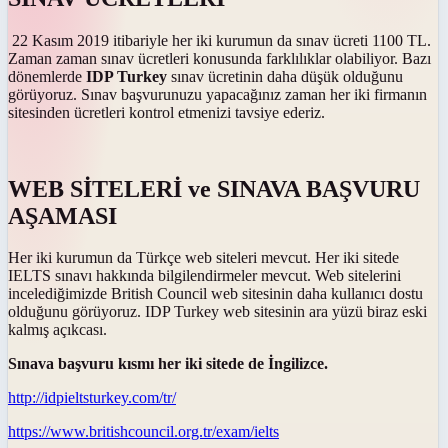
22 Kasım 2019 itibariyle her iki kurumun da sınav ücreti 1100 TL.
Zaman zaman sınav ücretleri konusunda farklılıklar olabiliyor. Bazı
dönemlerde
IDP Turkey
sınav ücretinin daha düşük olduğunu
görüyoruz. Sınav başvurunuzu yapacağınız zaman her iki firmanın
sitesinden ücretleri kontrol etmenizi tavsiye ederiz.
WEB SİTELERİ ve SINAVA BAŞVURU
AŞAMASI
Her iki kurumun da Türkçe web siteleri mevcut. Her iki sitede
IELTS sınavı hakkında bilgilendirmeler mevcut. Web sitelerini
incelediğimizde British Council web sitesinin daha kullanıcı dostu
olduğunu görüyoruz. IDP Turkey web sitesinin ara yüzü biraz eski
kalmış açıkcası.
Sınava başvuru kısmı her iki sitede de İngilizce.
http://idpieltsturkey.com/tr/
https://www.britishcouncil.org.tr/exam/ielts