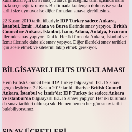
kullanıcılar için bir avantaj. Sınava gireceğiniz tarih açısında daha
fazla seçeneğiniz oluyor. Bir firmada kontenjan dolmuş ise ya da
tarihi size uymuyor ise diğer firmadan sınava girebilirsiniz.
22 Kasım 2019 tarihi itibariyle
IDP Turkey sadece Ankara,
İstanbul, İzmir , Adana ve Bursa
illerinde sınav yapıyor.
British
Council ise Ankara, İstanbul, İzmir, Adana, Antalya, Erzurum
illerinde sınav yapıyor. Tabi ki Her iki firma da Ankara, İstanbul ve
İzmir illerinde daha sık sınav yapıyor. Diğer illerdeki sınav tarihleri
için acele etmek ve sitelerini takip etmek gerekiyor.
BİLGİSAYARLI IELTS UYGULAMASI
Hem British Council hem IDP Turkey bilgisayarlı IELTS sınavı
gerçekleştiriyor. 22 Kasım 2019 tarihi itibariyle
British Council
Ankara, İstanbul ve İzmir’de;
IDP Turkey ise sadece Ankara
ve İstanbul’da
bilgisayarlı IELTS sınavı yapıyor. Her iki kurumda
da sınav tarihleri oldukça sık. Hemen hemen her gün sınav tarihi
bulabiliyorsunuz.
SINAV ÜCRETLERİ