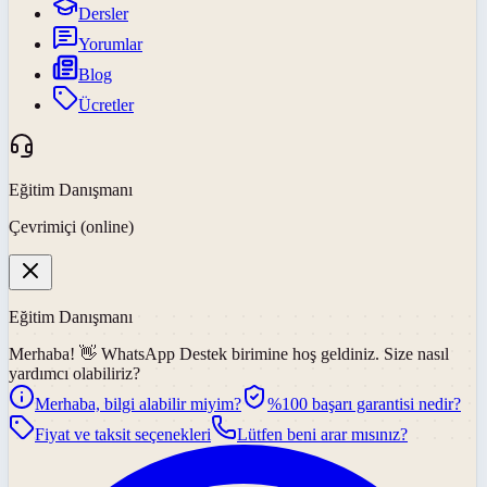
Dersler
Yorumlar
Blog
Ücretler
Eğitim Danışmanı
Çevrimiçi (online)
Eğitim Danışmanı
Merhaba! 👋
WhatsApp Destek
birimine hoş geldiniz. Size nasıl
yardımcı olabiliriz?
Merhaba, bilgi alabilir miyim?
%100 başarı garantisi nedir?
Fiyat ve taksit seçenekleri
Lütfen beni arar mısınız?