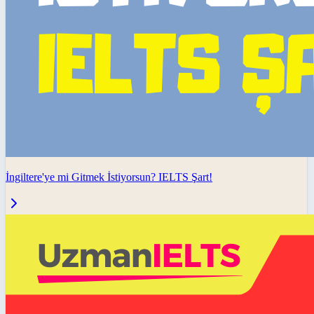
İngiltere'ye mi Gitmek İstiyorsun? IELTS Şart!