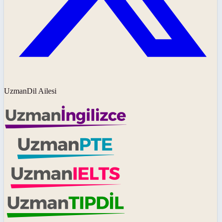
UzmanDil Ailesi