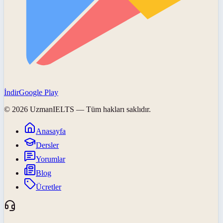
İndir
Google Play
©
2026
UzmanIELTS
— Tüm hakları saklıdır.
Anasayfa
Dersler
Yorumlar
Blog
Ücretler