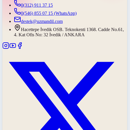
0(312) 911 37 15
0(546) 855 07 15
(WhatsApp)
destek@uzmandil.com
Hacettepe İvedik OSB. Teknokenti 1368. Cadde No.61,
4. Kat Ofis No: 32 İvedik / ANKARA