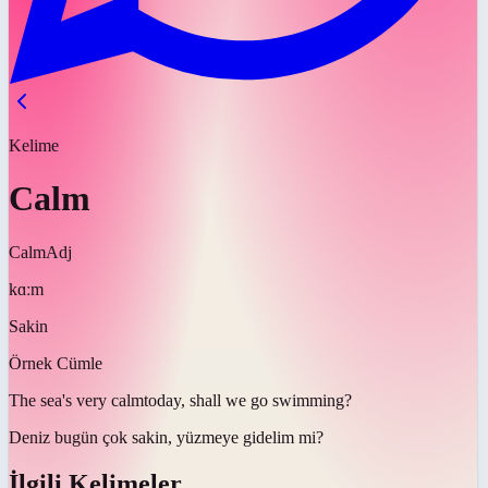
Kelime
Calm
Calm
Adj
kɑːm
Sakin
Örnek Cümle
The sea's very
calm
today, shall we go swimming?
Deniz bugün çok
sakin
, yüzmeye gidelim mi?
İlgili Kelimeler