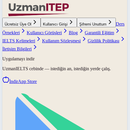
Ders
Ücretsiz Üye Ol
Kullanıcı Girişi
Şifremi Unuttum
Örnekleri
Kullanıcı Görüşleri
Blog
Garantili Eğitim
IELTS Kelimeleri
Kullanım Sözleşmesi
Gizlilik Politikası
İletişim Bilgileri
Uygulamayı indir
UzmanIELTS
cebinde — istediğin an, istediğin yerde çalış.
İndir
App Store