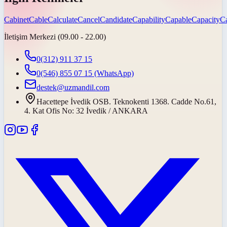
Cabinet
Cable
Calculate
Cancel
Candidate
Capability
Capable
Capacity
Ca
İletişim Merkezi (09.00 - 22.00)
0(312) 911 37 15
0(546) 855 07 15
(WhatsApp)
destek@uzmandil.com
Hacettepe İvedik OSB. Teknokenti 1368. Cadde No.61,
4. Kat Ofis No: 32 İvedik / ANKARA