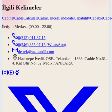
İlgili Kelimeler
Cabinet
Cable
Calculate
Calm
Cancel
Candidate
Capability
Capable
Capac
İletişim Merkezi (09.00 - 22.00)
0(312) 911 37 15
0(546) 855 07 15
(WhatsApp)
destek@uzmandil.com
Hacettepe İvedik OSB. Teknokenti 1368. Cadde No.61,
4. Kat Ofis No: 32 İvedik / ANKARA