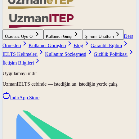
Ders
Ücretsiz Üye Ol
Kullanıcı Girişi
Şifremi Unuttum
Örnekleri
Kullanıcı Görüşleri
Blog
Garantili Eğitim
IELTS Kelimeleri
Kullanım Sözleşmesi
Gizlilik Politikası
İletişim Bilgileri
Uygulamayı indir
UzmanIELTS
cebinde — istediğin an, istediğin yerde çalış.
İndir
App Store