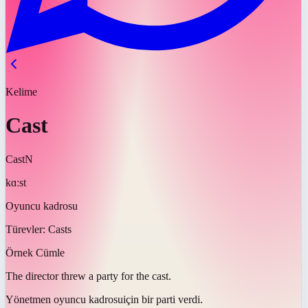
Kelime
Cast
Cast
N
kɑːst
Oyuncu kadrosu
Türevler:
Casts
Örnek Cümle
The director threw a party for the
cast
.
Yönetmen
oyuncu kadrosu
için bir parti verdi.