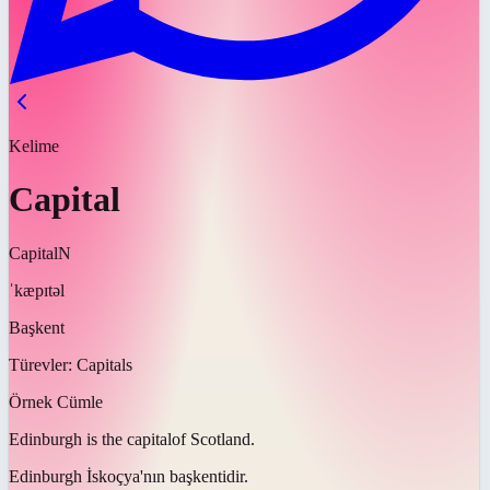
Kelime
Capital
Capital
N
ˈkæpɪtəl
Başkent
Türevler:
Capitals
Örnek Cümle
Edinburgh is the
capital
of Scotland.
Edinburgh İskoçya'nın
başkentidir
.