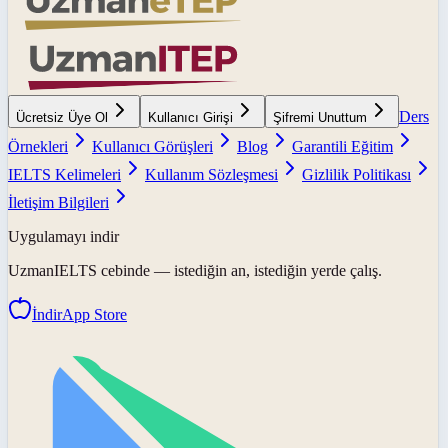
Ders
Ücretsiz Üye Ol
Kullanıcı Girişi
Şifremi Unuttum
Örnekleri
Kullanıcı Görüşleri
Blog
Garantili Eğitim
IELTS Kelimeleri
Kullanım Sözleşmesi
Gizlilik Politikası
İletişim Bilgileri
Uygulamayı indir
UzmanIELTS
cebinde — istediğin an, istediğin yerde çalış.
İndir
App Store