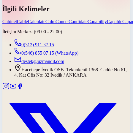
İlgili Kelimeler
Cabinet
Cable
Calculate
Calm
Cancel
Candidate
Capability
Capable
Capac
İletişim Merkezi (09.00 - 22.00)
0(312) 911 37 15
0(546) 855 07 15
(WhatsApp)
destek@uzmandil.com
Hacettepe İvedik OSB. Teknokenti 1368. Cadde No.61,
4. Kat Ofis No: 32 İvedik / ANKARA