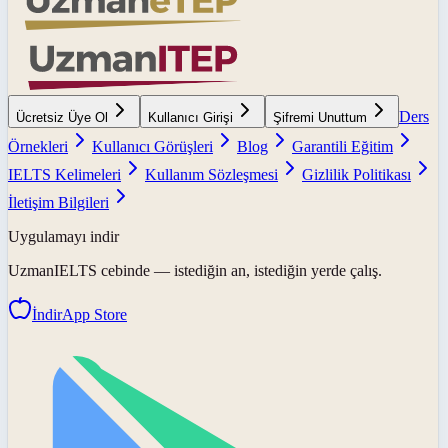
Ders
Ücretsiz Üye Ol
Kullanıcı Girişi
Şifremi Unuttum
Örnekleri
Kullanıcı Görüşleri
Blog
Garantili Eğitim
IELTS Kelimeleri
Kullanım Sözleşmesi
Gizlilik Politikası
İletişim Bilgileri
Uygulamayı indir
UzmanIELTS
cebinde — istediğin an, istediğin yerde çalış.
İndir
App Store