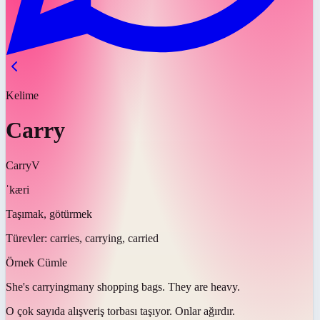
Kelime
Carry
Carry
V
ˈkæri
Taşımak, götürmek
Türevler:
carries, carrying, carried
Örnek Cümle
She's
carrying
many shopping bags. They are heavy.
O çok sayıda alışveriş torbası
taşıyor
. Onlar ağırdır.