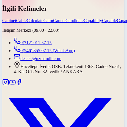
İlgili Kelimeler
Cabinet
Cable
Calculate
Calm
Cancel
Candidate
Capability
Capable
Capac
İletişim Merkezi (09.00 - 22.00)
0(312) 911 37 15
0(546) 855 07 15
(WhatsApp)
destek@uzmandil.com
Hacettepe İvedik OSB. Teknokenti 1368. Cadde No.61,
4. Kat Ofis No: 32 İvedik / ANKARA