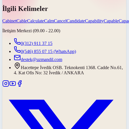
İlgili Kelimeler
Cabinet
Cable
Calculate
Calm
Cancel
Candidate
Capability
Capable
Capac
İletişim Merkezi (09.00 - 22.00)
0(312) 911 37 15
0(546) 855 07 15
(WhatsApp)
destek@uzmandil.com
Hacettepe İvedik OSB. Teknokenti 1368. Cadde No.61,
4. Kat Ofis No: 32 İvedik / ANKARA