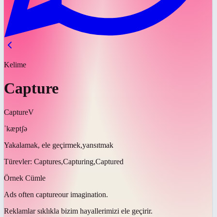
Kelime
Capture
Capture
V
ˈkæptʃə
Yakalamak, ele geçirmek,yansıtmak
Türevler:
Captures,Capturing,Captured
Örnek Cümle
Ads often
capture
our imagination.
Reklamlar sıklıkla bizim hayallerimizi
ele geçirir
.