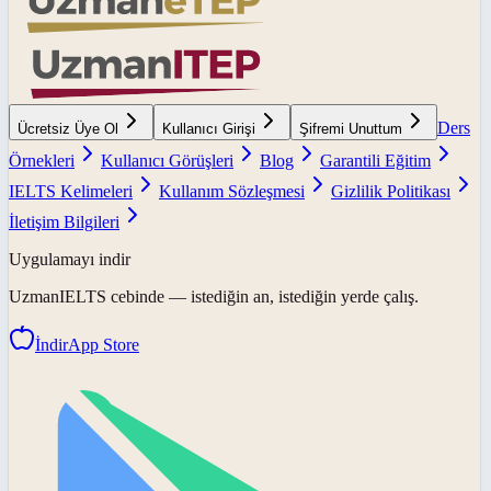
Ders
Ücretsiz Üye Ol
Kullanıcı Girişi
Şifremi Unuttum
Örnekleri
Kullanıcı Görüşleri
Blog
Garantili Eğitim
IELTS Kelimeleri
Kullanım Sözleşmesi
Gizlilik Politikası
İletişim Bilgileri
Uygulamayı indir
UzmanIELTS
cebinde — istediğin an, istediğin yerde çalış.
İndir
App Store