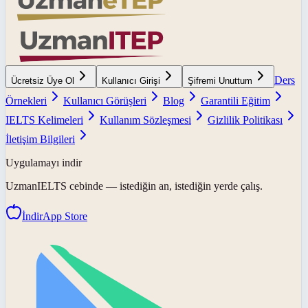
Ders
Ücretsiz Üye Ol
Kullanıcı Girişi
Şifremi Unuttum
Örnekleri
Kullanıcı Görüşleri
Blog
Garantili Eğitim
IELTS Kelimeleri
Kullanım Sözleşmesi
Gizlilik Politikası
İletişim Bilgileri
Uygulamayı indir
UzmanIELTS
cebinde — istediğin an, istediğin yerde çalış.
İndir
App Store