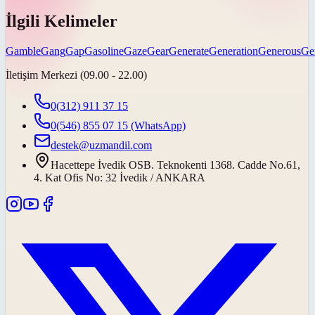
İlgili Kelimeler
Gamble
Gang
Gap
Gasoline
Gaze
Gear
Generate
Generation
Generous
Ge
İletişim Merkezi (09.00 - 22.00)
0(312) 911 37 15
0(546) 855 07 15
(WhatsApp)
destek@uzmandil.com
Hacettepe İvedik OSB. Teknokenti 1368. Cadde No.61,
4. Kat Ofis No: 32 İvedik / ANKARA