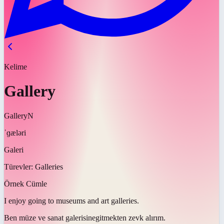
Kelime
Gallery
Gallery
N
ˈɡæləri
Galeri
Türevler:
Galleries
Örnek Cümle
I enjoy going to museums and art
galleries
.
Ben müze ve sanat
galerisine
gitmekten zevk alırım.