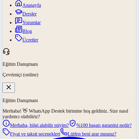
Anasayfa
Dersler
Yorumlar
Blog
Ücretler
Eğitim Danışmanı
Çevrimiçi (online)
Eğitim Danışmanı
Merhaba! 👋
WhatsApp Destek
birimine hoş geldiniz. Size nasıl
yardımcı olabiliriz?
Merhaba, bilgi alabilir miyim?
%100 başarı garantisi nedir?
Fiyat ve taksit seçenekleri
Lütfen beni arar mısınız?