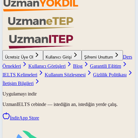
Ders
Ücretsiz Üye Ol
Kullanıcı Girişi
Şifremi Unuttum
Örnekleri
Kullanıcı Görüşleri
Blog
Garantili Eğitim
IELTS Kelimeleri
Kullanım Sözleşmesi
Gizlilik Politikası
İletişim Bilgileri
Uygulamayı indir
UzmanIELTS
cebinde — istediğin an, istediğin yerde çalış.
İndir
App Store