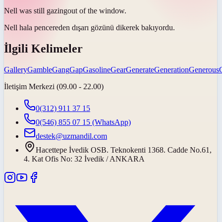
Nell was still
gazing
out of the window.
Nell hala pencereden dışarı
gözünü dikerek bakıyordu
.
İlgili Kelimeler
Gallery
Gamble
Gang
Gap
Gasoline
Gear
Generate
Generation
Generous
İletişim Merkezi (09.00 - 22.00)
0(312) 911 37 15
0(546) 855 07 15
(WhatsApp)
destek@uzmandil.com
Hacettepe İvedik OSB. Teknokenti 1368. Cadde No.61,
4. Kat Ofis No: 32 İvedik / ANKARA