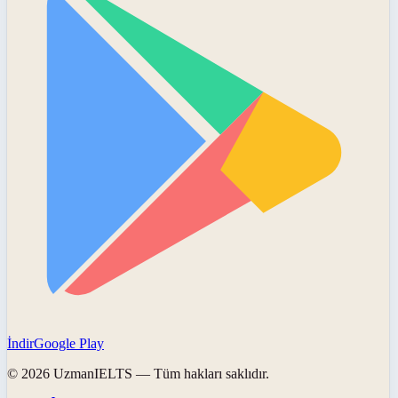
İndir
Google Play
©
2026
UzmanIELTS
— Tüm hakları saklıdır.