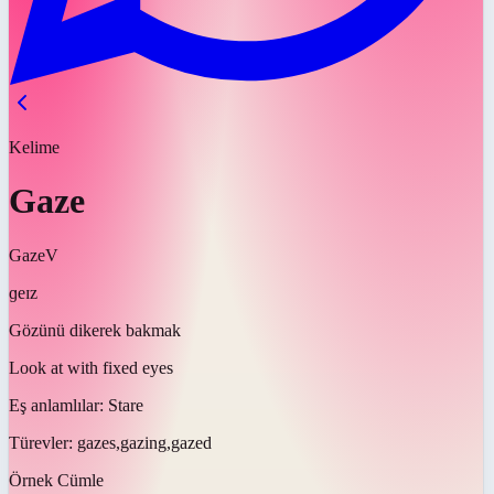
Kelime
Gaze
Gaze
V
ɡeɪz
Gözünü dikerek bakmak
Look at with fixed eyes
Eş anlamlılar:
Stare
Türevler:
gazes,gazing,gazed
Örnek Cümle