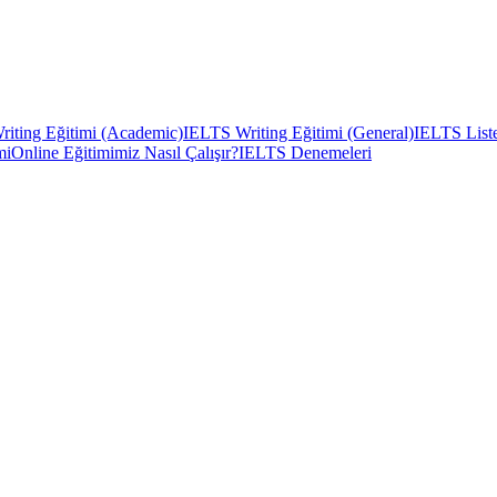
iting Eğitimi (Academic)
IELTS Writing Eğitimi (General)
IELTS Liste
mi
Online Eğitimimiz Nasıl Çalışır?
IELTS Denemeleri