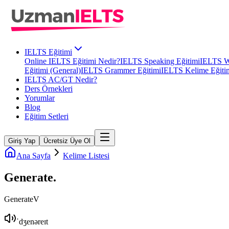
IELTS Eğitimi
Online IELTS Eğitimi Nedir?
IELTS Speaking Eğitimi
IELTS Wr
Eğitimi (General)
IELTS Grammer Eğitimi
IELTS Kelime Eğiti
IELTS AC/GT Nedir?
Ders Örnekleri
Yorumlar
Blog
Eğitim Setleri
Giriş Yap
Ücretsiz Üye Ol
Ana Sayfa
Kelime Listesi
Generate
.
Generate
V
ˈdʒenəreɪt