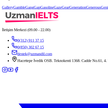
Gallery
Gamble
Gang
Gap
Gasoline
Gaze
Gear
Generation
Generous
Geni
İletişim Merkezi (09.00 - 22.00)
0(312) 911 37 15
0(850) 302 67 15
destek@uzmandil.com
Hacettepe İvedik OSB. Teknokenti 1368. Cadde No.61, 4