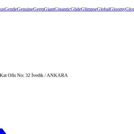
us
Gentle
Genuine
Germ
Giant
Gigantic
Glide
Glimpse
Global
Gloomy
Glo
. Kat Ofis No: 32 İvedik / ANKARA