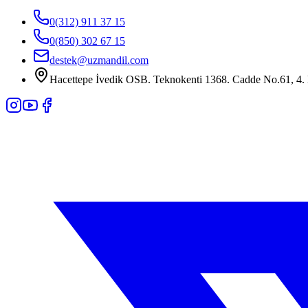
0(312) 911 37 15
0(850) 302 67 15
destek@uzmandil.com
Hacettepe İvedik OSB. Teknokenti 1368. Cadde No.61, 4