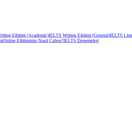
iting Eğitimi (Academic)
IELTS Writing Eğitimi (General)
IELTS Liste
mi
Online Eğitimimiz Nasıl Çalışır?
IELTS Denemeleri