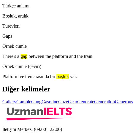
Türkçe anlamı
Boşluk, aralık
Türevleri
Gaps
Örnek cümle
There's a
gap
between the platform and the train.
Örnek cümle (çeviri)
Platform ve tren arasında bir
boşluk
var.
Diğer kelimeler
Gallery
Gamble
Gang
Gasoline
Gaze
Gear
Generate
Generation
Generous
İletişim Merkezi (09.00 - 22.00)