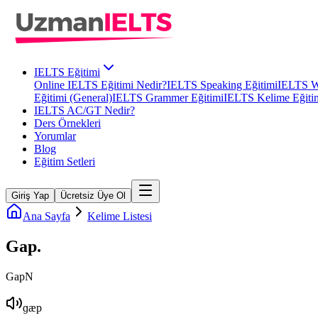
IELTS Eğitimi
Online IELTS Eğitimi Nedir?
IELTS Speaking Eğitimi
IELTS Wr
Eğitimi (General)
IELTS Grammer Eğitimi
IELTS Kelime Eğiti
IELTS AC/GT Nedir?
Ders Örnekleri
Yorumlar
Blog
Eğitim Setleri
Giriş Yap
Ücretsiz Üye Ol
Ana Sayfa
Kelime Listesi
Gap
.
Gap
N
ɡæp