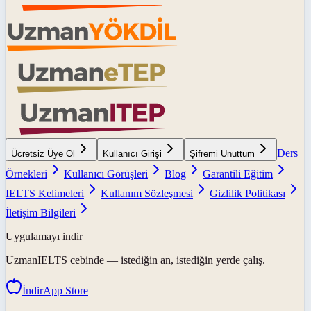
Ders
Ücretsiz Üye Ol
Kullanıcı Girişi
Şifremi Unuttum
Örnekleri
Kullanıcı Görüşleri
Blog
Garantili Eğitim
IELTS Kelimeleri
Kullanım Sözleşmesi
Gizlilik Politikası
İletişim Bilgileri
Uygulamayı indir
UzmanIELTS
cebinde — istediğin an, istediğin yerde çalış.
İndir
App Store