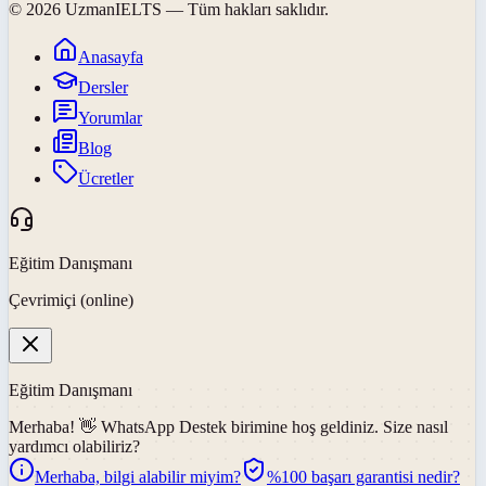
©
2026
UzmanIELTS
— Tüm hakları saklıdır.
Anasayfa
Dersler
Yorumlar
Blog
Ücretler
Eğitim Danışmanı
Çevrimiçi (online)
Eğitim Danışmanı
Merhaba! 👋
WhatsApp Destek
birimine hoş geldiniz. Size nasıl
yardımcı olabiliriz?
Merhaba, bilgi alabilir miyim?
%100 başarı garantisi nedir?