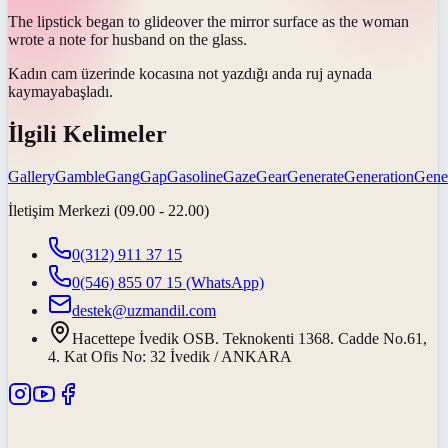
The lipstick began to
glide
over the mirror surface as the woman
wrote a note for husband on the glass.
Kadın cam üzerinde kocasına not yazdığı anda ruj aynada
kaymaya
başladı.
İlgili Kelimeler
Gallery
Gamble
Gang
Gap
Gasoline
Gaze
Gear
Generate
Generation
Gene
İletişim Merkezi (09.00 - 22.00)
0(312) 911 37 15
0(546) 855 07 15
(WhatsApp)
destek@uzmandil.com
Hacettepe İvedik OSB. Teknokenti 1368. Cadde No.61,
4. Kat Ofis No: 32 İvedik / ANKARA