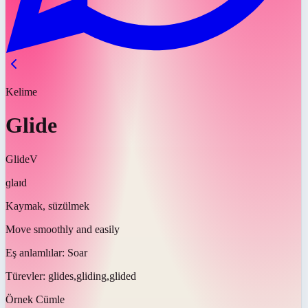
Kelime
Glide
Glide
V
ɡlaɪd
Kaymak, süzülmek
Move smoothly and easily
Eş anlamlılar:
Soar
Türevler:
glides,gliding,glided
Örnek Cümle