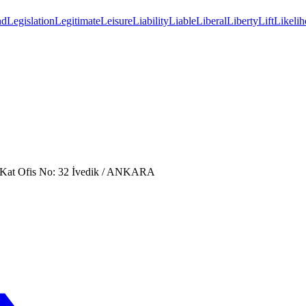
nd
Legislation
Legitimate
Leisure
Liability
Liable
Liberal
Liberty
Lift
Likeli
. Kat Ofis No: 32 İvedik / ANKARA