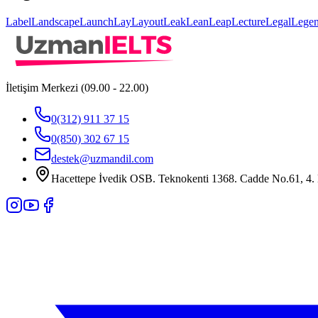
Label
Landscape
Launch
Lay
Layout
Leak
Lean
Leap
Lecture
Legal
Lege
İletişim Merkezi (09.00 - 22.00)
0(312) 911 37 15
0(850) 302 67 15
destek@uzmandil.com
Hacettepe İvedik OSB. Teknokenti 1368. Cadde No.61, 4