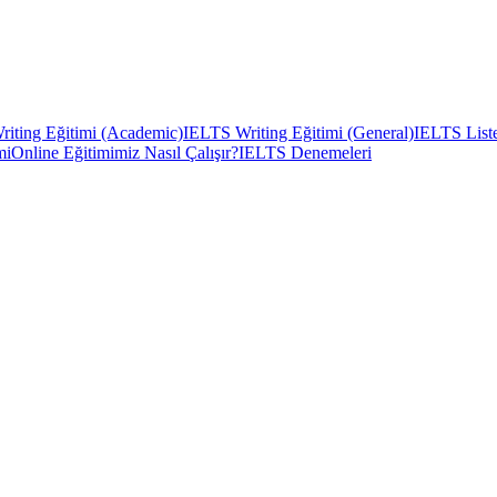
iting Eğitimi (Academic)
IELTS Writing Eğitimi (General)
IELTS Liste
mi
Online Eğitimimiz Nasıl Çalışır?
IELTS Denemeleri