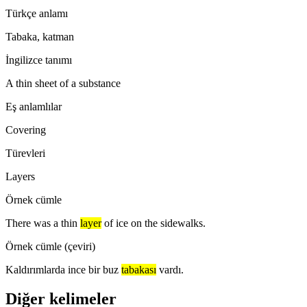
Türkçe anlamı
Tabaka, katman
İngilizce tanımı
A thin sheet of a substance
Eş anlamlılar
Covering
Türevleri
Layers
Örnek cümle
There was a thin
layer
of ice on the sidewalks.
Örnek cümle (çeviri)
Kaldırımlarda ince bir buz
tabakası
vardı.
Diğer kelimeler