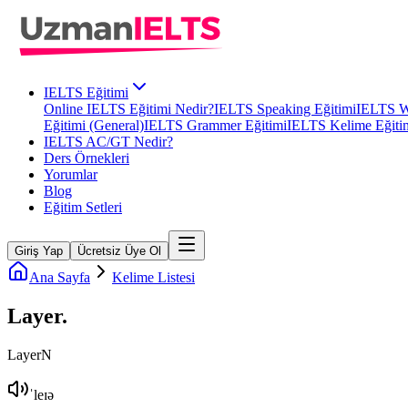
IELTS Eğitimi
Online IELTS Eğitimi Nedir?
IELTS Speaking Eğitimi
IELTS Wr
Eğitimi (General)
IELTS Grammer Eğitimi
IELTS Kelime Eğiti
IELTS AC/GT Nedir?
Ders Örnekleri
Yorumlar
Blog
Eğitim Setleri
Giriş Yap
Ücretsiz Üye Ol
Ana Sayfa
Kelime Listesi
Layer
.
Layer
N
ˈleɪə