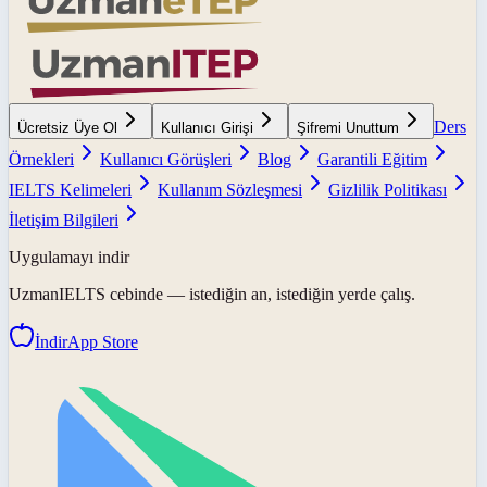
Ders
Ücretsiz Üye Ol
Kullanıcı Girişi
Şifremi Unuttum
Örnekleri
Kullanıcı Görüşleri
Blog
Garantili Eğitim
IELTS Kelimeleri
Kullanım Sözleşmesi
Gizlilik Politikası
İletişim Bilgileri
Uygulamayı indir
UzmanIELTS
cebinde — istediğin an, istediğin yerde çalış.
İndir
App Store