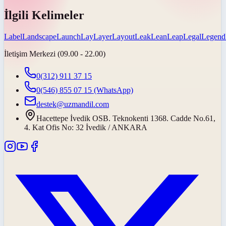
İlgili Kelimeler
Label
Landscape
Launch
Lay
Layer
Layout
Leak
Lean
Leap
Legal
Legend
İletişim Merkezi (09.00 - 22.00)
0(312) 911 37 15
0(546) 855 07 15
(WhatsApp)
destek@uzmandil.com
Hacettepe İvedik OSB. Teknokenti 1368. Cadde No.61,
4. Kat Ofis No: 32 İvedik / ANKARA