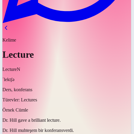
Kelime
Lecture
Lecture
N
ˈlektʃə
Ders, konferans
Türevler:
Lectures
Örnek Cümle
Dr. Hill gave a brilliant
lecture
.
Dr. Hill muhteşem bir
konferans
verdi.