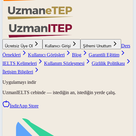
Ders
Ücretsiz Üye Ol
Kullanıcı Girişi
Şifremi Unuttum
Örnekleri
Kullanıcı Görüşleri
Blog
Garantili Eğitim
IELTS Kelimeleri
Kullanım Sözleşmesi
Gizlilik Politikası
İletişim Bilgileri
Uygulamayı indir
UzmanIELTS
cebinde — istediğin an, istediğin yerde çalış.
İndir
App Store