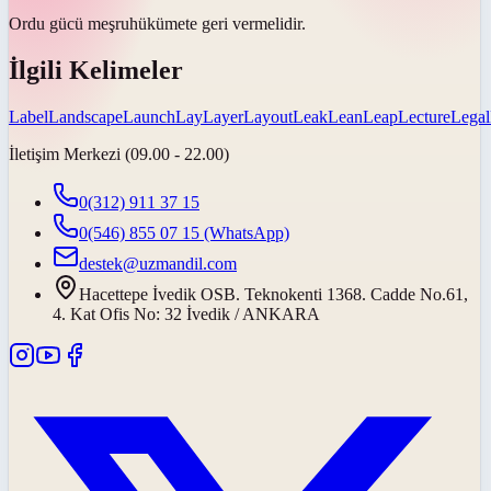
Ordu gücü
meşru
hükümete geri vermelidir.
İlgili Kelimeler
Label
Landscape
Launch
Lay
Layer
Layout
Leak
Lean
Leap
Lecture
Legal
İletişim Merkezi (09.00 - 22.00)
0(312) 911 37 15
0(546) 855 07 15
(WhatsApp)
destek@uzmandil.com
Hacettepe İvedik OSB. Teknokenti 1368. Cadde No.61,
4. Kat Ofis No: 32 İvedik / ANKARA