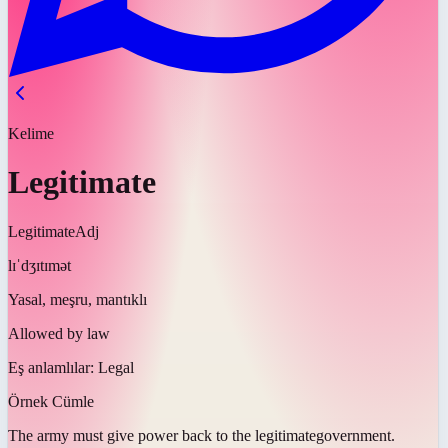
Kelime
Legitimate
Legitimate
Adj
lɪˈdʒɪtɪmət
Yasal, meşru, mantıklı
Allowed by law
Eş anlamlılar:
Legal
Örnek Cümle
The army must give power back to the
legitimate
government.