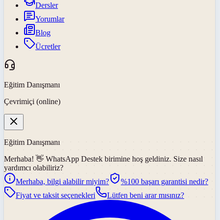
Dersler
Yorumlar
Blog
Ücretler
Eğitim Danışmanı
Çevrimiçi (online)
Eğitim Danışmanı
Merhaba! 👋
WhatsApp Destek
birimine hoş geldiniz. Size nasıl
yardımcı olabiliriz?
Merhaba, bilgi alabilir miyim?
%100 başarı garantisi nedir?
Fiyat ve taksit seçenekleri
Lütfen beni arar mısınız?