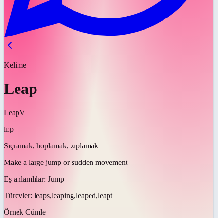
Kelime
Leap
Leap
V
liːp
Sıçramak, hoplamak, zıplamak
Make a large jump or sudden movement
Eş anlamlılar:
Jump
Türevler:
leaps,leaping,leaped,leapt
Örnek Cümle