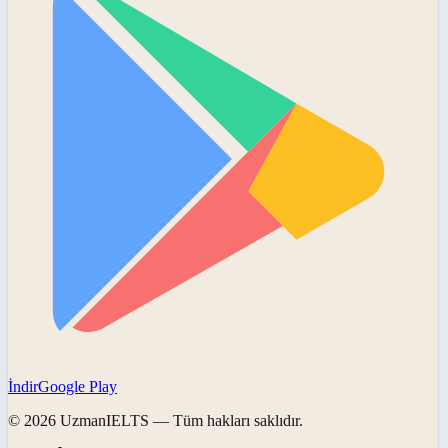
İndir
Google Play
©
2026
UzmanIELTS
— Tüm hakları saklıdır.