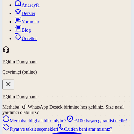
Anasayfa
Dersler
Yorumlar
Blog
Ücretler
Eğitim Danışmanı
Çevrimiçi (online)
Eğitim Danışmanı
Merhaba! 👋
WhatsApp Destek
birimine hoş geldiniz. Size nasıl
yardımcı olabiliriz?
Merhaba, bilgi alabilir miyim?
%100 başarı garantisi nedir?
Fiyat ve taksit seçenekleri
Lütfen beni arar mısınız?