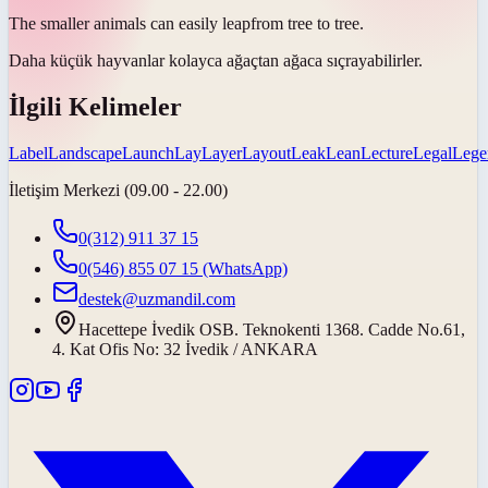
The smaller animals can easily
leap
from tree to tree.
Daha küçük hayvanlar kolayca ağaçtan ağaca
sıçrayabilirler
.
İlgili Kelimeler
Label
Landscape
Launch
Lay
Layer
Layout
Leak
Lean
Lecture
Legal
Lege
İletişim Merkezi (09.00 - 22.00)
0(312) 911 37 15
0(546) 855 07 15
(WhatsApp)
destek@uzmandil.com
Hacettepe İvedik OSB. Teknokenti 1368. Cadde No.61,
4. Kat Ofis No: 32 İvedik / ANKARA