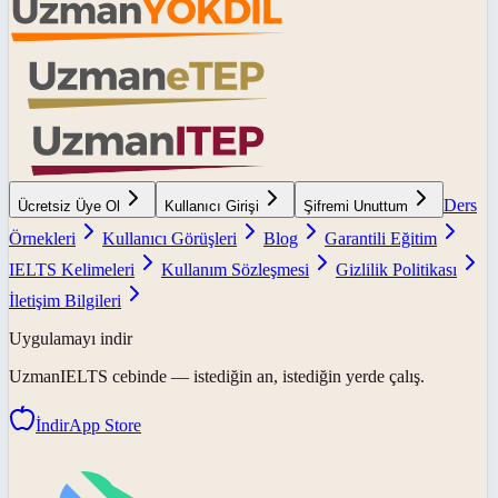
Ders
Ücretsiz Üye Ol
Kullanıcı Girişi
Şifremi Unuttum
Örnekleri
Kullanıcı Görüşleri
Blog
Garantili Eğitim
IELTS Kelimeleri
Kullanım Sözleşmesi
Gizlilik Politikası
İletişim Bilgileri
Uygulamayı indir
UzmanIELTS
cebinde — istediğin an, istediğin yerde çalış.
İndir
App Store