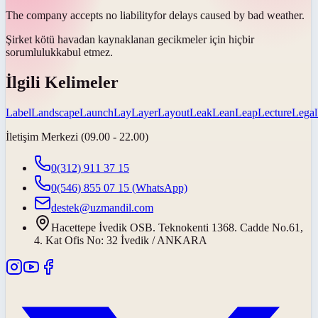
The company accepts no
liability
for delays caused by bad weather.
Şirket kötü havadan kaynaklanan gecikmeler için hiçbir
sorumluluk
kabul etmez.
İlgili Kelimeler
Label
Landscape
Launch
Lay
Layer
Layout
Leak
Lean
Leap
Lecture
Legal
İletişim Merkezi (09.00 - 22.00)
0(312) 911 37 15
0(546) 855 07 15
(WhatsApp)
destek@uzmandil.com
Hacettepe İvedik OSB. Teknokenti 1368. Cadde No.61,
4. Kat Ofis No: 32 İvedik / ANKARA