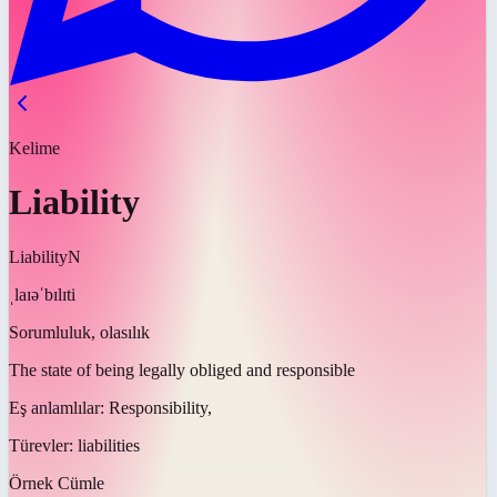
Kelime
Liability
Liability
N
ˌlaɪəˈbɪlɪti
Sorumluluk, olasılık
The state of being legally obliged and responsible
Eş anlamlılar:
Responsibility,
Türevler:
liabilities
Örnek Cümle