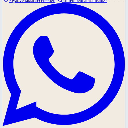
Fiyat ve taksit seçenekleri
Lütfen beni arar mısınız?