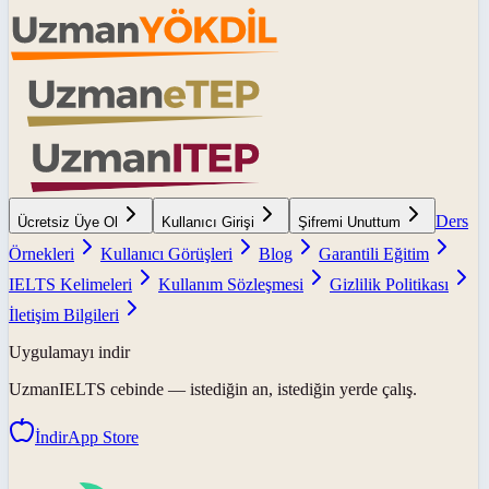
Ders
Ücretsiz Üye Ol
Kullanıcı Girişi
Şifremi Unuttum
Örnekleri
Kullanıcı Görüşleri
Blog
Garantili Eğitim
IELTS Kelimeleri
Kullanım Sözleşmesi
Gizlilik Politikası
İletişim Bilgileri
Uygulamayı indir
UzmanIELTS
cebinde — istediğin an, istediğin yerde çalış.
İndir
App Store