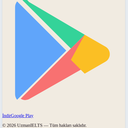
İndir
Google Play
©
2026
UzmanIELTS
— Tüm hakları saklıdır.