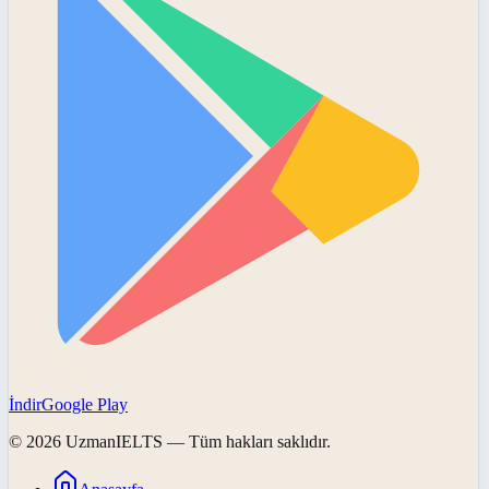
İndir
Google Play
©
2026
UzmanIELTS
— Tüm hakları saklıdır.