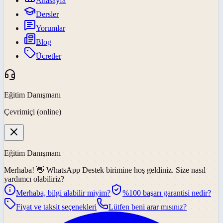
Anasayfa
Dersler
Yorumlar
Blog
Ücretler
Eğitim Danışmanı
Çevrimiçi (online)
Eğitim Danışmanı
Merhaba! 👋
WhatsApp Destek
birimine hoş geldiniz. Size nasıl
yardımcı olabiliriz?
Merhaba, bilgi alabilir miyim?
%100 başarı garantisi nedir?
Fiyat ve taksit seçenekleri
Lütfen beni arar mısınız?