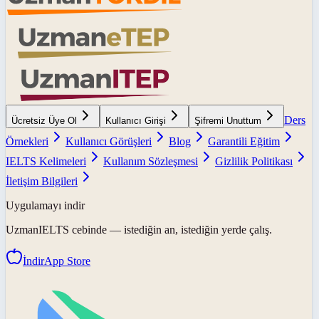
Ders
Ücretsiz Üye Ol
Kullanıcı Girişi
Şifremi Unuttum
Örnekleri
Kullanıcı Görüşleri
Blog
Garantili Eğitim
IELTS Kelimeleri
Kullanım Sözleşmesi
Gizlilik Politikası
İletişim Bilgileri
Uygulamayı indir
UzmanIELTS
cebinde — istediğin an, istediğin yerde çalış.
İndir
App Store