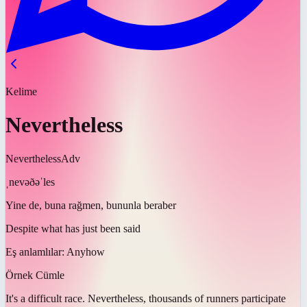
Kelime
Nevertheless
Nevertheless
Adv
ˌnevəðəˈles
Yine de, buna rağmen, bununla beraber
Despite what has just been said
Eş anlamlılar:
Anyhow
Örnek Cümle
It's a difficult race.
Nevertheless
, thousands of runners participate