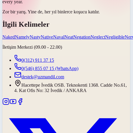
every year.
Zor bir yarış.
Yine de
, her yıl binlerce koşucu katılır.
İlgili Kelimeler
Naked
Namely
Nasty
Native
Naval
Neat
Negation
Neglect
Negligible
Ner
İletişim Merkezi (09.00 - 22.00)
0(312) 911 37 15
0(546) 855 07 15
(WhatsApp)
destek@uzmandil.com
Hacettepe İvedik OSB. Teknokenti 1368. Cadde No.61,
4. Kat Ofis No: 32 İvedik / ANKARA