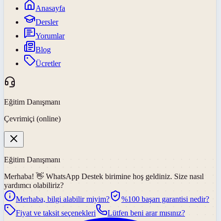
Anasayfa
Dersler
Yorumlar
Blog
Ücretler
Eğitim Danışmanı
Çevrimiçi (online)
Eğitim Danışmanı
Merhaba! 👋
WhatsApp Destek
birimine hoş geldiniz. Size nasıl
yardımcı olabiliriz?
Merhaba, bilgi alabilir miyim?
%100 başarı garantisi nedir?
Fiyat ve taksit seçenekleri
Lütfen beni arar mısınız?