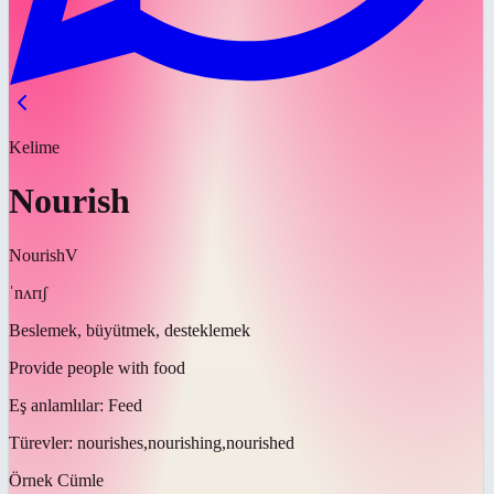
Kelime
Nourish
Nourish
V
ˈnʌrɪʃ
Beslemek, büyütmek, desteklemek
Provide people with food
Eş anlamlılar:
Feed
Türevler:
nourishes,nourishing,nourished
Örnek Cümle