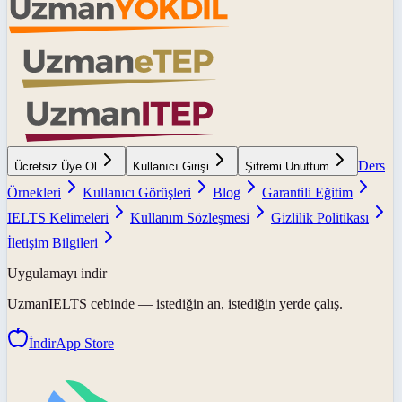
Ders
Ücretsiz Üye Ol
Kullanıcı Girişi
Şifremi Unuttum
Örnekleri
Kullanıcı Görüşleri
Blog
Garantili Eğitim
IELTS Kelimeleri
Kullanım Sözleşmesi
Gizlilik Politikası
İletişim Bilgileri
Uygulamayı indir
UzmanIELTS
cebinde — istediğin an, istediğin yerde çalış.
İndir
App Store