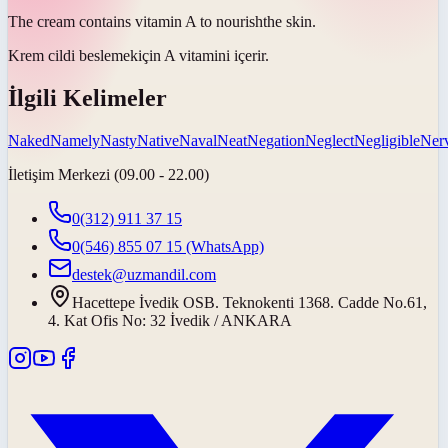
The cream contains vitamin A to
nourish
the skin.
Krem cildi
beslemek
için A vitamini içerir.
İlgili Kelimeler
Naked
Namely
Nasty
Native
Naval
Neat
Negation
Neglect
Negligible
Ner
İletişim Merkezi (09.00 - 22.00)
0(312) 911 37 15
0(546) 855 07 15
(WhatsApp)
destek@uzmandil.com
Hacettepe İvedik OSB. Teknokenti 1368. Cadde No.61,
4. Kat Ofis No: 32 İvedik / ANKARA