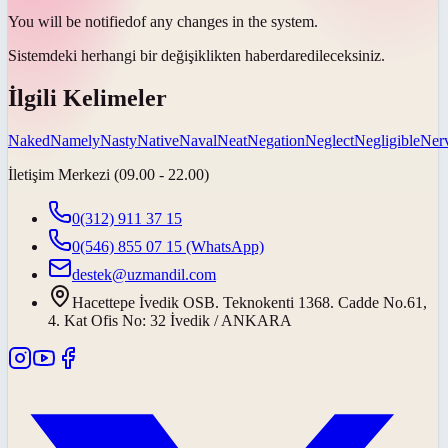
You will be
notified
of any changes in the system.
Sistemdeki herhangi bir değişiklikten
haberdar
edileceksiniz.
İlgili Kelimeler
Naked
Namely
Nasty
Native
Naval
Neat
Negation
Neglect
Negligible
Ner
İletişim Merkezi (09.00 - 22.00)
0(312) 911 37 15
0(546) 855 07 15
(WhatsApp)
destek@uzmandil.com
Hacettepe İvedik OSB. Teknokenti 1368. Cadde No.61,
4. Kat Ofis No: 32 İvedik / ANKARA