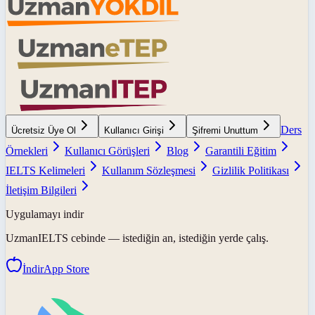
Ders
Ücretsiz Üye Ol
Kullanıcı Girişi
Şifremi Unuttum
Örnekleri
Kullanıcı Görüşleri
Blog
Garantili Eğitim
IELTS Kelimeleri
Kullanım Sözleşmesi
Gizlilik Politikası
İletişim Bilgileri
Uygulamayı indir
UzmanIELTS
cebinde — istediğin an, istediğin yerde çalış.
İndir
App Store