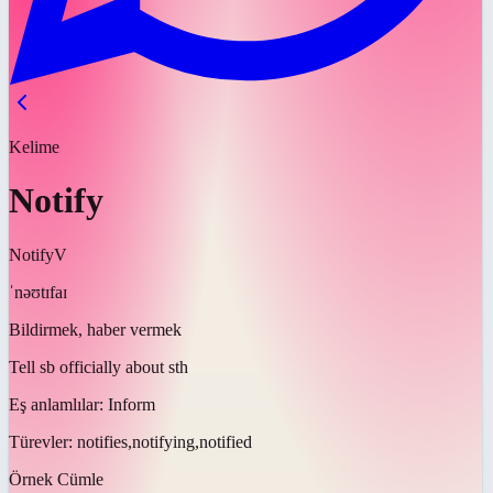
Kelime
Notify
Notify
V
ˈnəʊtɪfaɪ
Bildirmek, haber vermek
Tell sb officially about sth
Eş anlamlılar:
Inform
Türevler:
notifies,notifying,notified
Örnek Cümle