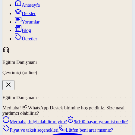
Anasayfa
Dersler
Yorumlar
Blog
Ücretler
Eğitim Danışmanı
Çevrimiçi (online)
Eğitim Danışmanı
Merhaba! 👋
WhatsApp Destek
birimine hoş geldiniz. Size nasıl
yardımcı olabiliriz?
Merhaba, bilgi alabilir miyim?
%100 başarı garantisi nedir?
Fiyat ve taksit seçenekleri
Lütfen beni arar mısınız?